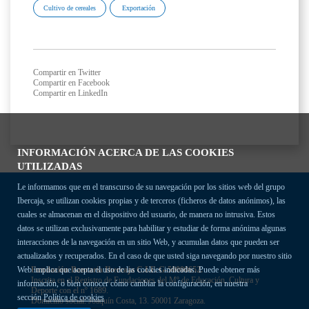
Cultivo de cereales
Exportación
Compartir en Twitter
Compartir en Facebook
Compartir en LinkedIn
INFORMACIÓN ACERCA DE LAS COOKIES
UTILIZADAS
Le informamos que en el transcurso de su navegación por los sitios web del grupo
Ibercaja, se utilizan cookies propias y de terceros (ficheros de datos anónimos), las
cuales se almacenan en el dispositivo del usuario, de manera no intrusiva. Estos
datos se utilizan exclusivamente para habilitar y estudiar de forma anónima algunas
interacciones de la navegación en un sitio Web, y acumulan datos que pueden ser
actualizados y recuperados. En el caso de que usted siga navegando por nuestro sitio
Fundación Bancaria Ibercaja C.I.F. G-50000652.
Web implica que acepta el uso de las cookies indicadas. Puede obtener más
Inscrita en el Registro de Fundaciones del Mº de Educación, Cultura y
información, o bien conocer cómo cambiar la configuración, en nuestra
Deporte con el nº 1689.
sección
Política de cookies
Domicilio social: Joaquín Costa, 13. 50001 Zaragoza.