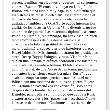
presencia militar -en efectivos y recursos- en su frontera
con este Estado. "El cruce tuvo lugar en la región de
Bialowieza a una altitud muy baja, lo que dificulta que
los sistemas de radar lo detecten", aseguraron desde el
Gobierno de Varsovia sobre este incidente que ha
trasladado también a la OTAN . Te puede interesar Los
grafitis de los rusos en Ucrania: "Si te divertiste, no fue
un crimen de guerra" Las relaciones diplomáticas entre
Polonia y Ucrania , sin embargo, no atraviesan un buen
momento" después de que desde Varsovia se
cuestionara la falta de gratitud de Kiev. "No es el
mejor", admitió el subsecretario de Exteriores polaco,
Pawel Jablosnki. Más sintonía mostraron los presidentes
turco, Recep Tayyip Erdogan, y ruso, Vladímir Putin ,
que en una llamada telefónica acordaron este miércoles
una visita del segundo a Ankara. El líder otomano le
advirtió, eso sí, de que "no se deben tomar medidas que
aumenten las tensiones entre Ucrania y Rusia" , que
acaba de empezar unos ejercicios navales en el mar
Báltico con una treintena de buques de guerra. El jefe
del Kremlin aprovechó esa conversación, solo horas
después de los bombardeos contra instalaciones del
Danubio, para pedir a su homólogo que ayude a Rusia
a exportar cereales a los "países más necesitados" ante
la escasez de alimentos. Conforme a los criterios de