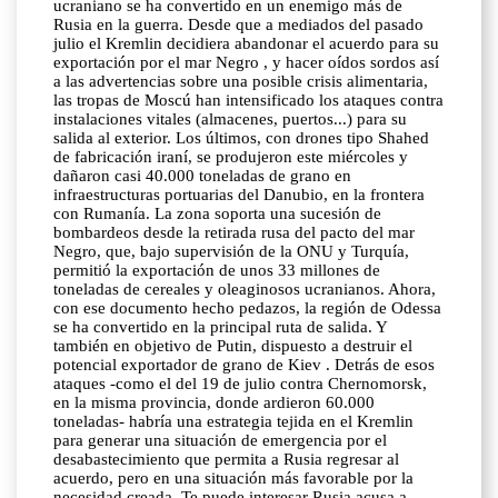
ucraniano se ha convertido en un enemigo más de
Rusia en la guerra. Desde que a mediados del pasado
julio el Kremlin decidiera abandonar el acuerdo para su
exportación por el mar Negro , y hacer oídos sordos así
a las advertencias sobre una posible crisis alimentaria,
las tropas de Moscú han intensificado los ataques contra
instalaciones vitales (almacenes, puertos...) para su
salida al exterior. Los últimos, con drones tipo Shahed
de fabricación iraní, se produjeron este miércoles y
dañaron casi 40.000 toneladas de grano en
infraestructuras portuarias del Danubio, en la frontera
con Rumanía. La zona soporta una sucesión de
bombardeos desde la retirada rusa del pacto del mar
Negro, que, bajo supervisión de la ONU y Turquía,
permitió la exportación de unos 33 millones de
toneladas de cereales y oleaginosos ucranianos. Ahora,
con ese documento hecho pedazos, la región de Odessa
se ha convertido en la principal ruta de salida. Y
también en objetivo de Putin, dispuesto a destruir el
potencial exportador de grano de Kiev . Detrás de esos
ataques -como el del 19 de julio contra Chernomorsk,
en la misma provincia, donde ardieron 60.000
toneladas- habría una estrategia tejida en el Kremlin
para generar una situación de emergencia por el
desabastecimiento que permita a Rusia regresar al
acuerdo, pero en una situación más favorable por la
necesidad creada. Te puede interesar Rusia acusa a