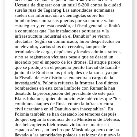
Ucrania de disparar con un misil S-200 contra la ciudad
sureña rusa de Taganrog Las autoridades ucranianas
suelen dar información a cuentagotas sobre los
bombardeos contra sus puertos por su enorme valor
estratégico y, en esta ocasión, el fiscal general se limitó
a comunicar que "las instalaciones portuarias y la
infraestructura industrial en el Danubio" se vieron
afectadas. Según su comunicado, hubo desperfectos en
un elevador, varios silos de cereales, tanques de
terminales de carga, depósitos y locales administrativos,
y no se registraron víctimas pese a que se desató un
incendio por el impacto de los drones. El ataque parece
que se produjo en el pequeño puerto fluvial de Izmaíl -
junto al de Runi son los principales de la zona- ya que
la Fiscalía de este distrito se encuentra a cargo de la
investigación. Polonia refuerza la frontera Los últimos
bombardeos en esta zona limítrofe con Rumanía han
desatado la preocupación del presidente de este país,
Klaus Iohannis, quien denunció este miércoles que "los
continuos ataques de Rusia contra la infraestructura
civil ucraniana en el Danubio son inaceptables". En
Polonia también se han desatado los temores después
de que, según la denuncia de su Ministerio de Defensa,
dos helicópteros bielorrusos violaran el martes su
espacio aéreo , un hecho que Minsk niega pero que ha
llevado a las autoridades polacas a reforzar de nuevo la