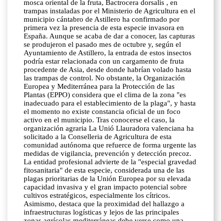
mosca oriental de la fruta, Bactrocera dorsalis , en
trampas instaladas por el Ministerio de Agricultura en el
municipio cántabro de Astillero ha confirmado por
primera vez la presencia de esta especie invasora en
España. Aunque se acaba de dar a conocer, las capturas
se produjeron el pasado mes de octubre y, según el
Ayuntamiento de Astillero, la entrada de estos insectos
podría estar relacionada con un cargamento de fruta
procedente de Asia, desde donde habrían volado hasta
las trampas de control. No obstante, la Organización
Europea y Mediterránea para la Protección de las
Plantas (EPPO) considera que el clima de la zona "es
inadecuado para el establecimiento de la plaga", y hasta
el momento no existe constancia oficial de un foco
activo en el municipio. Tras conocerse el caso, la
organización agraria La Unió Llauradora valenciana ha
solicitado a la Conselleria de Agricultura de esta
comunidad autónoma que refuerce de forma urgente las
medidas de vigilancia, prevención y detección precoz.
La entidad profesional advierte de la "especial gravedad
fitosanitaria" de esta especie, considerada una de las
plagas prioritarias de la Unión Europea por su elevada
capacidad invasiva y el gran impacto potencial sobre
cultivos estratégicos, especialmente los cítricos.
Asimismo, destaca que la proximidad del hallazgo a
infraestructuras logísticas y lejos de las principales
zonas agrícolas mediterráneas debe verse como una