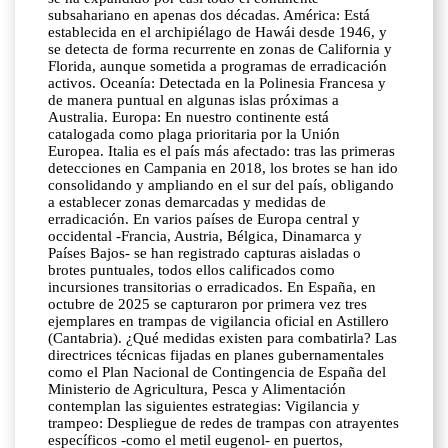
subsahariano en apenas dos décadas. América: Está
establecida en el archipiélago de Hawái desde 1946, y
se detecta de forma recurrente en zonas de California y
Florida, aunque sometida a programas de erradicación
activos. Oceanía: Detectada en la Polinesia Francesa y
de manera puntual en algunas islas próximas a
Australia. Europa: En nuestro continente está
catalogada como plaga prioritaria por la Unión
Europea. Italia es el país más afectado: tras las primeras
detecciones en Campania en 2018, los brotes se han ido
consolidando y ampliando en el sur del país, obligando
a establecer zonas demarcadas y medidas de
erradicación. En varios países de Europa central y
occidental -Francia, Austria, Bélgica, Dinamarca y
Países Bajos- se han registrado capturas aisladas o
brotes puntuales, todos ellos calificados como
incursiones transitorias o erradicados. En España, en
octubre de 2025 se capturaron por primera vez tres
ejemplares en trampas de vigilancia oficial en Astillero
(Cantabria). ¿Qué medidas existen para combatirla? Las
directrices técnicas fijadas en planes gubernamentales
como el Plan Nacional de Contingencia de España del
Ministerio de Agricultura, Pesca y Alimentación
contemplan las siguientes estrategias: Vigilancia y
trampeo: Despliegue de redes de trampas con atrayentes
específicos -como el metil eugenol- en puertos,