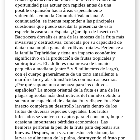
oportunidad para actuar con rapidez antes de una
posible expansión hacia áreas especialmente
vulnerables como la Comunitat Valenciana. A
continuación, se intenta responder a las principales
cuestiones que puede suscitar la presencia de esta
especie invasora en España. ¿Qué tipo de insecto es?
Bactrocera dorsalis es una de las moscas de la fruta más
invasivas y destructivas, conocida por su capacidad de
dañar una amplia gama de cultivos frutales. Pertenece a
la familia Tephritidae y tiene un impacto económico
significativo en la producción de frutas tropicales y
subtropicales. El adulto es una mosca de tamaño
pequeño a mediano (entre 5 y 8 milímetros de largo),
con el cuerpo generalmente de un tono amarillento a
marrón claro y alas translúcidas con marcas oscuras.
¿Por qué supone una amenaza para los cultivos
españoles? La mosca oriental de la fruta es una de las
plagas agrícolas más destructivas del mundo debido a
su enorme capacidad de adaptación y dispersión. Este
insecto completa su desarrollo larvario dentro de los
frutos de diversas especies vegetales. Los frutos
infestados se vuelven no aptos para el consumo, lo que
ocasiona importantes pérdidas económicas. Las
hembras perforan la piel de la fruta para depositar sus
huevos. Después, una vez que estos eclosionan, las
larvas se alimentan de la pulpa, destruyendo el fruto por