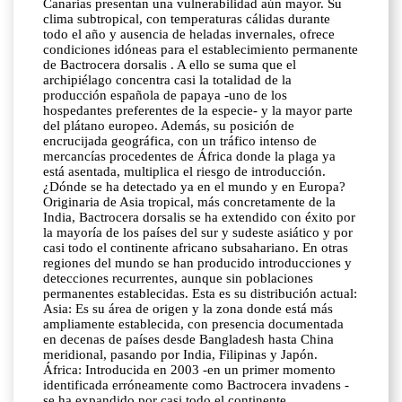
Canarias presentan una vulnerabilidad aún mayor. Su
clima subtropical, con temperaturas cálidas durante
todo el año y ausencia de heladas invernales, ofrece
condiciones idóneas para el establecimiento permanente
de Bactrocera dorsalis . A ello se suma que el
archipiélago concentra casi la totalidad de la
producción española de papaya -uno de los
hospedantes preferentes de la especie- y la mayor parte
del plátano europeo. Además, su posición de
encrucijada geográfica, con un tráfico intenso de
mercancías procedentes de África donde la plaga ya
está asentada, multiplica el riesgo de introducción.
¿Dónde se ha detectado ya en el mundo y en Europa?
Originaria de Asia tropical, más concretamente de la
India, Bactrocera dorsalis se ha extendido con éxito por
la mayoría de los países del sur y sudeste asiático y por
casi todo el continente africano subsahariano. En otras
regiones del mundo se han producido introducciones y
detecciones recurrentes, aunque sin poblaciones
permanentes establecidas. Esta es su distribución actual:
Asia: Es su área de origen y la zona donde está más
ampliamente establecida, con presencia documentada
en decenas de países desde Bangladesh hasta China
meridional, pasando por India, Filipinas y Japón.
África: Introducida en 2003 -en un primer momento
identificada erróneamente como Bactrocera invadens -
se ha expandido por casi todo el continente