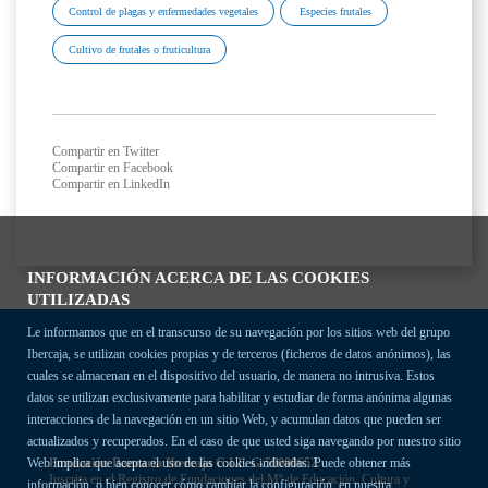
Control de plagas y enfermedades vegetales
Especies frutales
Cultivo de frutales o fruticultura
Compartir en Twitter
Compartir en Facebook
Compartir en LinkedIn
INFORMACIÓN ACERCA DE LAS COOKIES
UTILIZADAS
Le informamos que en el transcurso de su navegación por los sitios web del grupo
Ibercaja, se utilizan cookies propias y de terceros (ficheros de datos anónimos), las
cuales se almacenan en el dispositivo del usuario, de manera no intrusiva. Estos
datos se utilizan exclusivamente para habilitar y estudiar de forma anónima algunas
interacciones de la navegación en un sitio Web, y acumulan datos que pueden ser
actualizados y recuperados. En el caso de que usted siga navegando por nuestro sitio
Fundación Bancaria Ibercaja C.I.F. G-50000652.
Web implica que acepta el uso de las cookies indicadas. Puede obtener más
Inscrita en el Registro de Fundaciones del Mº de Educación, Cultura y
información, o bien conocer cómo cambiar la configuración, en nuestra