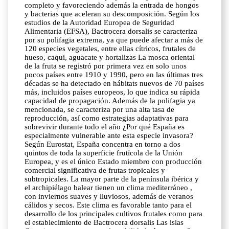
completo y favoreciendo además la entrada de hongos
y bacterias que aceleran su descomposición. Según los
estudios de la Autoridad Europea de Seguridad
Alimentaria (EFSA), Bactrocera dorsalis se caracteriza
por su polifagia extrema, ya que puede afectar a más de
120 especies vegetales, entre ellas cítricos, frutales de
hueso, caqui, aguacate y hortalizas La mosca oriental
de la fruta se registró por primera vez en solo unos
pocos países entre 1910 y 1990, pero en las últimas tres
décadas se ha detectado en hábitats nuevos de 70 países
más, incluidos países europeos, lo que indica su rápida
capacidad de propagación. Además de la polifagia ya
mencionada, se caracteriza por una alta tasa de
reproducción, así como estrategias adaptativas para
sobrevivir durante todo el año ¿Por qué España es
especialmente vulnerable ante esta especie invasora?
Según Eurostat, España concentra en torno a dos
quintos de toda la superficie frutícola de la Unión
Europea, y es el único Estado miembro con producción
comercial significativa de frutas tropicales y
subtropicales. La mayor parte de la península ibérica y
el archipiélago balear tienen un clima mediterráneo ,
con inviernos suaves y lluviosos, además de veranos
cálidos y secos. Este clima es favorable tanto para el
desarrollo de los principales cultivos frutales como para
el establecimiento de Bactrocera dorsalis Las islas