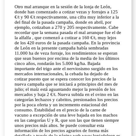
Otro mal arranque en la sesión de la lonja de León,
donde han comenzado a cotizar vezas y forrajes a 125
€/t y 90 €/t respectivamente, una cifra muy inferior a la
del final de la pasada campaña, donde en abril, por
ejemplo, cotizaban a 270 y 205 respectivamente. Cabe
recordar que la semana pasada el mal arranque fue el de
la alfalfa , que comenzó a cotizar a 160 €/t, muy lejos
de los 420 euros de la pasada campaña. En la provincia
de León en la presente campaña había sembradas
11.000 ha de veza forraje, los rendimientos se esperan
que sean buenos por encima de la media de los últimos
cinco años, rondarán los 5.000 kg/ha. Bajada
importante del trigo ante el nerviosismo surgido en los
mercados internacionales, la cebada ha dejado de
cotizar puesto que se espera conocer los precios de la
nueva campaña que se iniciará a principios del mes de
julio; el maíz está aguantando mejor la presión de los
mercados y baja 2 €/t. Nueva subida en el ovino en las
categorías lechazos y cabritos, presionados los precios
por la poca oferta y un incremento estacional del
consumo. Estabilidad en el precio de la carne de
vacuno a excepción de una leve bajada en los machos
en las categorías U y R, que son las que tienen siempre
unos precios más altos. Se puede consultar esta
información de los precios agrarios de forma más
detallada a través de la página web www.lonjadeleon.es