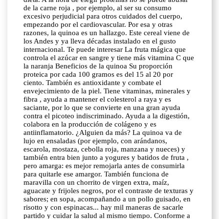
de la carne roja , por ejemplo, al ser su consumo
excesivo perjudicial para otros cuidados del cuerpo,
empezando por el cardiovascular. Por esa y otras
razones, la quinoa es un hallazgo. Este cereal viene de
los Andes y ya lleva décadas instalado en el gusto
internacional. Te puede interesar La fruta mágica que
controla el azúcar en sangre y tiene más vitamina C que
la naranja Beneficios de la quinoa Su proporción
proteica por cada 100 gramos es del 15 al 20 por
ciento. También es antioxidante y combate el
envejecimiento de la piel. Tiene vitaminas, minerales y
fibra , ayuda a mantener el colesterol a raya y es
saciante, por lo que se convierte en una gran ayuda
contra el picoteo indiscriminado. Ayuda a la digestión,
colabora en la producción de colágeno y es
antiinflamatorio. ¿Alguien da más? La quinoa va de
lujo en ensaladas (por ejemplo, con arándanos,
escarola, mostaza, cebolla roja, manzana y nueces) y
también entra bien junto a yogures y batidos de fruta ,
pero amarga: es mejor remojarla antes de consumirla
para quitarle ese amargor. También funciona de
maravilla con un chorrito de virgen extra, maíz,
aguacate y frijoles negros, por el contraste de texturas y
sabores; en sopa, acompañando a un pollo guisado, en
risotto y con espinacas... hay mil maneras de sacarle
partido y cuidar la salud al mismo tiempo. Conforme a