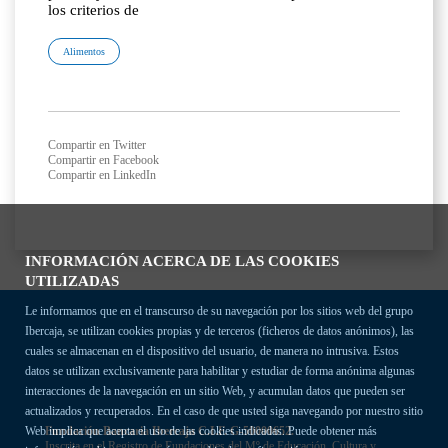
los criterios de
Alimentos
Compartir en Twitter
Compartir en Facebook
Compartir en LinkedIn
INFORMACIÓN ACERCA DE LAS COOKIES
UTILIZADAS
Le informamos que en el transcurso de su navegación por los sitios web del grupo
Ibercaja, se utilizan cookies propias y de terceros (ficheros de datos anónimos), las
cuales se almacenan en el dispositivo del usuario, de manera no intrusiva. Estos
datos se utilizan exclusivamente para habilitar y estudiar de forma anónima algunas
interacciones de la navegación en un sitio Web, y acumulan datos que pueden ser
actualizados y recuperados. En el caso de que usted siga navegando por nuestro sitio
Fundación Bancaria Ibercaja C.I.F. G-50000652.
Web implica que acepta el uso de las cookies indicadas. Puede obtener más
Inscrita en el Registro de Fundaciones del Mº de Educación, Cultura y