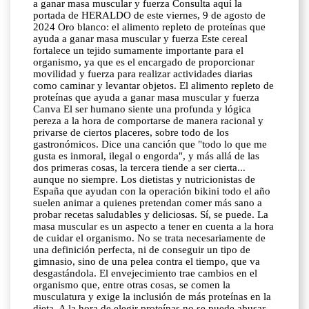
a ganar masa muscular y fuerza Consulta aquí la
portada de HERALDO de este viernes, 9 de agosto de
2024 Oro blanco: el alimento repleto de proteínas que
ayuda a ganar masa muscular y fuerza Este cereal
fortalece un tejido sumamente importante para el
organismo, ya que es el encargado de proporcionar
movilidad y fuerza para realizar actividades diarias
como caminar y levantar objetos. El alimento repleto de
proteínas que ayuda a ganar masa muscular y fuerza
Canva El ser humano siente una profunda y lógica
pereza a la hora de comportarse de manera racional y
privarse de ciertos placeres, sobre todo de los
gastronómicos. Dice una canción que "todo lo que me
gusta es inmoral, ilegal o engorda", y más allá de las
dos primeras cosas, la tercera tiende a ser cierta...
aunque no siempre. Los dietistas y nutricionistas de
España que ayudan con la operación bikini todo el año
suelen animar a quienes pretendan comer más sano a
probar recetas saludables y deliciosas. Sí, se puede. La
masa muscular es un aspecto a tener en cuenta a la hora
de cuidar el organismo. No se trata necesariamente de
una definición perfecta, ni de conseguir un tipo de
gimnasio, sino de una pelea contra el tiempo, que va
desgastándola. El envejecimiento trae cambios en el
organismo que, entre otras cosas, se comen la
musculatura y exige la inclusión de más proteínas en la
dieta. A la hora de elegir proteínas no se puede abusar