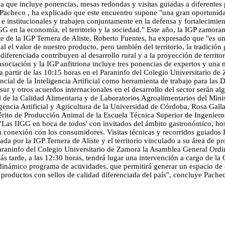
 que incluye ponencias, mesas redondas y visitas guiadas a diferentes 
l Pacheco , ha explicado que este encuentro supone "una gran oportuni
 e institucionales y trabajen conjuntamente en la defensa y fortalecimien
GG en la economía, el territorio y la sociedad." Este año, la IGP zamora
te de la IGP Ternera de Aliste, Roberto Fuentes, ha expresado que "es u
l el valor de nuestro producto, pero también del territorio, la tradición
iferenciada contribuyen al desarrollo rural y a la proyección de territo
asociación y la IGP anfitriona incluye tres ponencias de expertos y un
 a partir de las 10:15 horas en el Paraninfo del Colegio Universitario de
ncial de la Inteligencia Artificial como herramienta de trabajo para la
r y otros acuerdos internacionales en el desarrollo del sector serán alg
l de la Calidad Alimentaria y de Laboratorios Agroalimentarios del Mini
igencia Artificial y Agricultura de la Universidad de Córdoba, Rosa Gall
rito de Producción Animal de la Escuela Técnica Superior de Ingeniero
'Las IIGG en boca de todos' con invitados del ámbito gastronómico, hos
u conexión con los consumidores. Visitas técnicas y recorridos guiados Po
ada por la IGP Ternera de Aliste y el territorio vinculado a su área de 
 Paraninfo del Colegio Universitario de Zamora la Asamblea General Ordin
Más tarde, a las 12:30 horas, tendrá lugar una intervención a cargo de l
námico programa de actividades, que permitirá generar un espacio de di
s productos con sellos de calidad diferenciada del país", concluye Pache