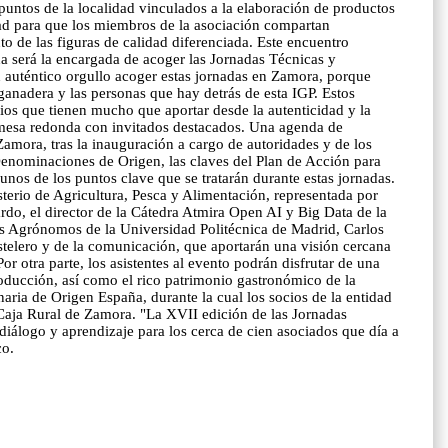
puntos de la localidad vinculados a la elaboración de productos
dad para que los miembros de la asociación compartan
to de las figuras de calidad diferenciada. Este encuentro
na será la encargada de acoger las Jornadas Técnicas y
n auténtico orgullo acoger estas jornadas en Zamora, porque
 ganadera y las personas que hay detrás de esta IGP. Estos
rios que tienen mucho que aportar desde la autenticidad y la
a mesa redonda con invitados destacados. Una agenda de
 Zamora, tras la inauguración a cargo de autoridades y de los
s Denominaciones de Origen, las claves del Plan de Acción para
unos de los puntos clave que se tratarán durante estas jornadas.
sterio de Agricultura, Pesca y Alimentación, representada por
ardo, el director de la Cátedra Atmira Open AI y Big Data de la
s Agrónomos de la Universidad Politécnica de Madrid, Carlos
telero y de la comunicación, que aportarán una visión cercana
r otra parte, los asistentes al evento podrán disfrutar de una
producción, así como el rico patrimonio gastronómico de la
aria de Origen España, durante la cual los socios de la entidad
a Caja Rural de Zamora. "La XVII edición de las Jornadas
álogo y aprendizaje para los cerca de cien asociados que día a
co.