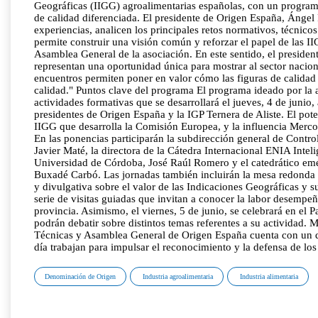
Geográficas (IIGG) agroalimentarias españolas, con un programa
de calidad diferenciada. El presidente de Origen España, Ánge
experiencias, analicen los principales retos normativos, técnicos
permite construir una visión común y reforzar el papel de las II
Asamblea General de la asociación. En este sentido, el presiden
representan una oportunidad única para mostrar al sector naciona
encuentros permiten poner en valor cómo las figuras de calidad d
calidad." Puntos clave del programa El programa ideado por la 
actividades formativas que se desarrollará el jueves, 4 de junio,
presidentes de Origen España y la IGP Ternera de Aliste. El pote
IIGG que desarrolla la Comisión Europea, y la influencia Mercosu
En las ponencias participarán la subdirección general de Contro
Javier Maté, la directora de la Cátedra Internacional ENIA Intel
Universidad de Córdoba, José Raúl Romero y el catedrático emé
Buxadé Carbó. Las jornadas también incluirán la mesa redonda 
y divulgativa sobre el valor de las Indicaciones Geográficas y s
serie de visitas guiadas que invitan a conocer la labor desempeñ
provincia. Asimismo, el viernes, 5 de junio, se celebrará en el
podrán debatir sobre distintos temas referentes a su actividad. 
Técnicas y Asamblea General de Origen España cuenta con un di
día trabajan para impulsar el reconocimiento y la defensa de lo
Denominación de Origen
Industria agroalimentaria
Industria alimentaria