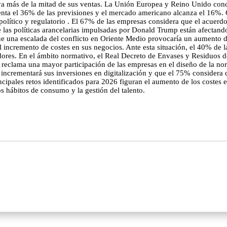
 ya más de la mitad de sus ventas. La Unión Europea y Reino Unido conce
enta el 36% de las previsiones y el mercado americano alcanza el 16%. G
olítico y regulatorio . El 67% de las empresas considera que el acuerd
 las políticas arancelarias impulsadas por Donald Trump están afectand
ue una escalada del conflicto en Oriente Medio provocaría un aumento d
el incremento de costes en sus negocios. Ante esta situación, el 40% de 
edores. En el ámbito normativo, el Real Decreto de Envases y Residuos 
s reclama una mayor participación de las empresas en el diseño de la 
incrementará sus inversiones en digitalización y que el 75% considera q
cipales retos identificados para 2026 figuran el aumento de los costes e
os hábitos de consumo y la gestión del talento.