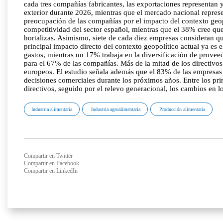
cada tres compañías fabricantes, las exportaciones representan
exterior durante 2026, mientras que el mercado nacional repres
preocupación de las compañías por el impacto del contexto geop
competitividad del sector español, mientras que el 38% cree que
hortalizas. Asimismo, siete de cada diez empresas consideran q
principal impacto directo del contexto geopolítico actual ya es 
gastos, mientras un 17% trabaja en la diversificación de prove
para el 67% de las compañías. Más de la mitad de los directivo
europeos. El estudio señala además que el 83% de las empresas 
decisiones comerciales durante los próximos años. Entre los prin
directivos, seguido por el relevo generacional, los cambios en l
Industria alimentaria
Industria agroalimentaria
Producción alimentaria
Compartir en Twitter
Compartir en Facebook
Compartir en LinkedIn