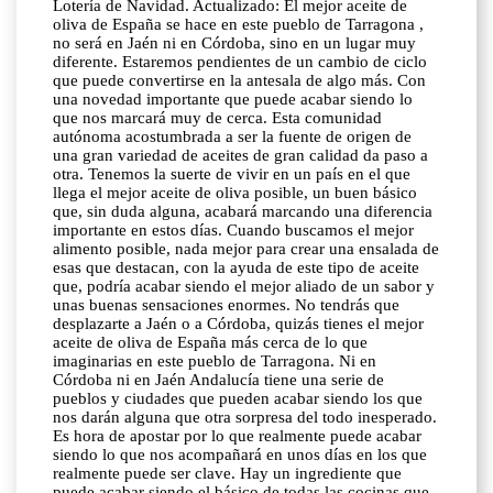
Lotería de Navidad. Actualizado: El mejor aceite de
oliva de España se hace en este pueblo de Tarragona ,
no será en Jaén ni en Córdoba, sino en un lugar muy
diferente. Estaremos pendientes de un cambio de ciclo
que puede convertirse en la antesala de algo más. Con
una novedad importante que puede acabar siendo lo
que nos marcará muy de cerca. Esta comunidad
autónoma acostumbrada a ser la fuente de origen de
una gran variedad de aceites de gran calidad da paso a
otra. Tenemos la suerte de vivir en un país en el que
llega el mejor aceite de oliva posible, un buen básico
que, sin duda alguna, acabará marcando una diferencia
importante en estos días. Cuando buscamos el mejor
alimento posible, nada mejor para crear una ensalada de
esas que destacan, con la ayuda de este tipo de aceite
que, podría acabar siendo el mejor aliado de un sabor y
unas buenas sensaciones enormes. No tendrás que
desplazarte a Jaén o a Córdoba, quizás tienes el mejor
aceite de oliva de España más cerca de lo que
imaginarias en este pueblo de Tarragona. Ni en
Córdoba ni en Jaén Andalucía tiene una serie de
pueblos y ciudades que pueden acabar siendo los que
nos darán alguna que otra sorpresa del todo inesperado.
Es hora de apostar por lo que realmente puede acabar
siendo lo que nos acompañará en unos días en los que
realmente puede ser clave. Hay un ingrediente que
puede acabar siendo el básico de todas las cocinas que