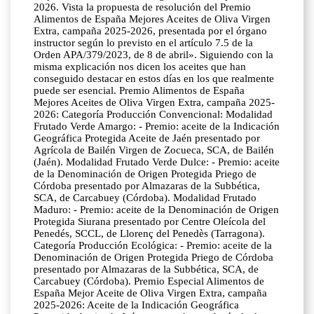
2026. Vista la propuesta de resolución del Premio
Alimentos de España Mejores Aceites de Oliva Virgen
Extra, campaña 2025-2026, presentada por el órgano
instructor según lo previsto en el artículo 7.5 de la
Orden APA/379/2023, de 8 de abril». Siguiendo con la
misma explicación nos dicen los aceites que han
conseguido destacar en estos días en los que realmente
puede ser esencial. Premio Alimentos de España
Mejores Aceites de Oliva Virgen Extra, campaña 2025-
2026: Categoría Producción Convencional: Modalidad
Frutado Verde Amargo: - Premio: aceite de la Indicación
Geográfica Protegida Aceite de Jaén presentado por
Agrícola de Bailén Virgen de Zocueca, SCA, de Bailén
(Jaén). Modalidad Frutado Verde Dulce: - Premio: aceite
de la Denominación de Origen Protegida Priego de
Córdoba presentado por Almazaras de la Subbética,
SCA, de Carcabuey (Córdoba). Modalidad Frutado
Maduro: - Premio: aceite de la Denominación de Origen
Protegida Siurana presentado por Centre Oleícola del
Penedés, SCCL, de Llorenç del Penedès (Tarragona).
Categoría Producción Ecológica: - Premio: aceite de la
Denominación de Origen Protegida Priego de Córdoba
presentado por Almazaras de la Subbética, SCA, de
Carcabuey (Córdoba). Premio Especial Alimentos de
España Mejor Aceite de Oliva Virgen Extra, campaña
2025-2026: Aceite de la Indicación Geográfica