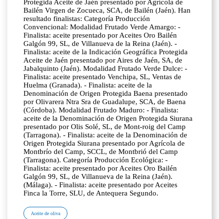
Protegida Aceite de Jaén presentado por Agrícola de
Bailén Virgen de Zocueca, SCA, de Bailén (Jaén). Han
resultado finalistas: Categoría Producción
Convencional: Modalidad Frutado Verde Amargo: -
Finalista: aceite presentado por Aceites Oro Bailén
Galgón 99, SL, de Villanueva de la Reina (Jaén). -
Finalista: aceite de la Indicación Geográfica Protegida
Aceite de Jaén presentado por Aires de Jaén, SA, de
Jabalquinto (Jaén). Modalidad Frutado Verde Dulce: -
Finalista: aceite presentado Venchipa, SL, Ventas de
Huelma (Granada). - Finalista: aceite de la
Denominación de Origen Protegida Baena presentado
por Olivarera Ntra Sra de Guadalupe, SCA, de Baena
(Córdoba). Modalidad Frutado Maduro: - Finalista:
aceite de la Denominación de Origen Protegida Siurana
presentado por Olis Solé, SL, de Mont-roig del Camp
(Tarragona). - Finalista: aceite de la Denominación de
Origen Protegida Siurana presentado por Agrícola de
Montbrío del Camp, SCCL, de Montbrió del Camp
(Tarragona). Categoría Producción Ecológica: -
Finalista: aceite presentado por Aceites Oro Bailén
Galgón 99, SL, de Villanueva de la Reina (Jaén).
(Málaga). - Finalista: aceite presentado por Aceites
Finca la Torre, SLU, de Antequera Segundo.
Aceite de oliva