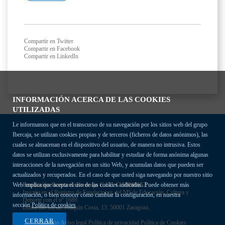
Compartir en Twitter
Compartir en Facebook
Compartir en LinkedIn
INFORMACIÓN ACERCA DE LAS COOKIES
UTILIZADAS
Le informamos que en el transcurso de su navegación por los sitios web del grupo
Ibercaja, se utilizan cookies propias y de terceros (ficheros de datos anónimos), las
cuales se almacenan en el dispositivo del usuario, de manera no intrusiva. Estos
datos se utilizan exclusivamente para habilitar y estudiar de forma anónima algunas
interacciones de la navegación en un sitio Web, y acumulan datos que pueden ser
actualizados y recuperados. En el caso de que usted siga navegando por nuestro sitio
Fundación Bancaria Ibercaja C.I.F. G-50000652.
Web implica que acepta el uso de las cookies indicadas. Puede obtener más
Inscrita en el Registro de Fundaciones del Mº de Educación, Cultura y
información, o bien conocer cómo cambiar la configuración, en nuestra
Deporte con el nº 1689.
sección
Política de cookies
Domicilio social: Joaquín Costa, 13. 50001 Zaragoza.
CERRAR
Contacto
Aviso legal
Política de privacidad
Política de Cookies