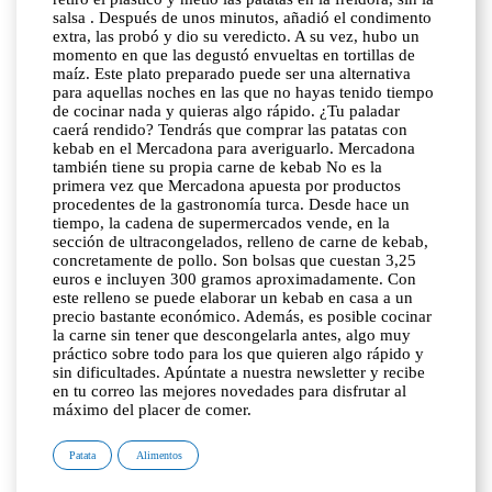
salsa . Después de unos minutos, añadió el condimento
extra, las probó y dio su veredicto. A su vez, hubo un
momento en que las degustó envueltas en tortillas de
maíz. Este plato preparado puede ser una alternativa
para aquellas noches en las que no hayas tenido tiempo
de cocinar nada y quieras algo rápido. ¿Tu paladar
caerá rendido? Tendrás que comprar las patatas con
kebab en el Mercadona para averiguarlo. Mercadona
también tiene su propia carne de kebab No es la
primera vez que Mercadona apuesta por productos
procedentes de la gastronomía turca. Desde hace un
tiempo, la cadena de supermercados vende, en la
sección de ultracongelados, relleno de carne de kebab,
concretamente de pollo. Son bolsas que cuestan 3,25
euros e incluyen 300 gramos aproximadamente. Con
este relleno se puede elaborar un kebab en casa a un
precio bastante económico. Además, es posible cocinar
la carne sin tener que descongelarla antes, algo muy
práctico sobre todo para los que quieren algo rápido y
sin dificultades. Apúntate a nuestra newsletter y recibe
en tu correo las mejores novedades para disfrutar al
máximo del placer de comer.
Patata
Alimentos