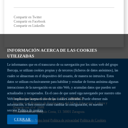
Compartir en Twitter
Compartir en Facebook
Compartir en LinkedIn
INFORMACIÓN ACERCA DE LAS COOKIES
UTILIZADAS
Le informamos que en el transcurso de su navegación por los sitios web del grupo
Ibercaja, se utilizan cookies propias y de terceros (ficheros de datos anónimos), las
cuales se almacenan en el dispositivo del usuario, de manera no intrusiva. Estos
datos se utilizan exclusivamente para habilitar y estudiar de forma anónima algunas
interacciones de la navegación en un sitio Web, y acumulan datos que pueden ser
actualizados y recuperados. En el caso de que usted siga navegando por nuestro sitio
Fundación Bancaria Ibercaja C.I.F. G-50000652.
Web implica que acepta el uso de las cookies indicadas. Puede obtener más
Inscrita en el Registro de Fundaciones del Mº de Educación, Cultura y
información, o bien conocer cómo cambiar la configuración, en nuestra
Deporte con el nº 1689.
sección
Política de cookies
Domicilio social: Joaquín Costa, 13. 50001 Zaragoza.
CERRAR
Contacto
Aviso legal
Política de privacidad
Política de Cookies