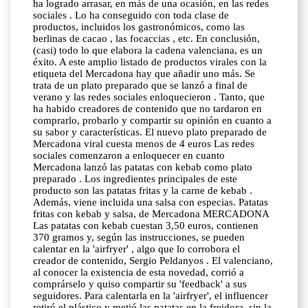
ha logrado arrasar, en más de una ocasión, en las redes
sociales . Lo ha conseguido con toda clase de
productos, incluidos los gastronómicos, como las
berlinas de cacao , las focaccias , etc. En conclusión,
(casi) todo lo que elabora la cadena valenciana, es un
éxito. A este amplio listado de productos virales con la
etiqueta del Mercadona hay que añadir uno más. Se
trata de un plato preparado que se lanzó a final de
verano y las redes sociales enloquecieron . Tanto, que
ha habido creadores de contenido que no tardaron en
comprarlo, probarlo y compartir su opinión en cuanto a
su sabor y características. El nuevo plato preparado de
Mercadona viral cuesta menos de 4 euros Las redes
sociales comenzaron a enloquecer en cuanto
Mercadona lanzó las patatas con kebab como plato
preparado . Los ingredientes principales de este
producto son las patatas fritas y la carne de kebab .
Además, viene incluida una salsa con especias. Patatas
fritas con kebab y salsa, de Mercadona MERCADONA
Las patatas con kebab cuestan 3,50 euros, contienen
370 gramos y, según las instrucciones, se pueden
calentar en la 'airfryer' , algo que lo corrobora el
creador de contenido, Sergio Peldanyos . El valenciano,
al conocer la existencia de esta novedad, corrió a
comprárselo y quiso compartir su 'feedback' a sus
seguidores. Para calentarla en la 'airfryer', el influencer
retiró el plástico y metió las patatas en la freidora, sin la