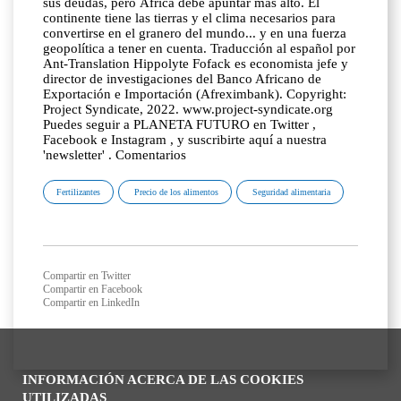
sus deudas, pero África debe apuntar más alto. El
continente tiene las tierras y el clima necesarios para
convertirse en el granero del mundo... y en una fuerza
geopolítica a tener en cuenta. Traducción al español por
Ant-Translation Hippolyte Fofack es economista jefe y
director de investigaciones del Banco Africano de
Exportación e Importación (Afreximbank). Copyright:
Project Syndicate, 2022. www.project-syndicate.org
Puedes seguir a PLANETA FUTURO en Twitter ,
Facebook e Instagram , y suscribirte aquí a nuestra
'newsletter' . Comentarios
Fertilizantes
Precio de los alimentos
Seguridad alimentaria
Compartir en Twitter
Compartir en Facebook
Compartir en LinkedIn
INFORMACIÓN ACERCA DE LAS COOKIES
UTILIZADAS