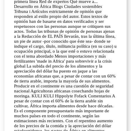
primera línea Red de expertos Qué mueve a...
Desarrollo en África Blogs Ciudades sostenibles
Tribuna i Artículos estrictamente de opinión que
responden al estilo propio del autor. Estos textos de
opinión han de basarse en datos verificados y ser
respetuosos con las personas aunque se critiquen sus
actos. Todas las tribunas de opinión de personas ajenas
a la Redacción de EL PAÍS llevarán, tras la última línea,
un pie de autor -por conocido que éste sea- donde se
indique el cargo, título, militancia política (en su caso) u
ocupación principal, o la que esté o estuvo relacionada
con el tema abordado Menos importaciones y más
fertilizantes 'made in Africa' para sobrevivir a la crisis
global La subida del precio de los alimentos y la
apreciación del dólar ha puesto en jaque a las
economías africanas que, a pesar de contar con un 60%
de tierra arable, importa la mayoría de sus alimentos.
Producir en el continente es una cuestión de seguridad
nacional Agricultoras africanas cosechando hojas de
moringa. KULI KULI Hippolyte Fofack Comentarios A
pesar de contar con el 60% de la tierra arable sin
cultivar, África importa alimentos desde hace décadas.
Es el componente presupuestario más importante de
muchos países en todo el continente, según las
estimaciones más recientes. Con el repentino aumento
de los precios de la comida y la apreciación del dólar
estadounidense, los gastos de África en alimentos