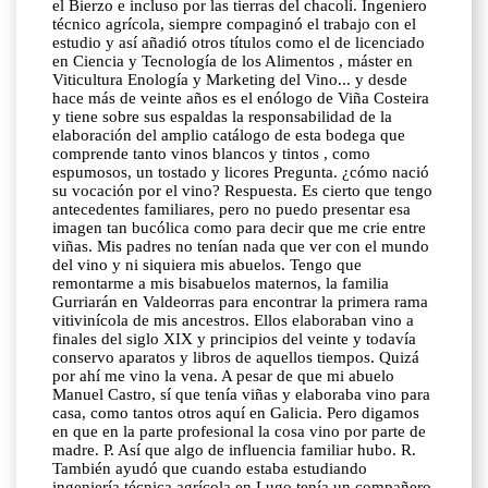
el Bierzo e incluso por las tierras del chacolí. Ingeniero
técnico agrícola, siempre compaginó el trabajo con el
estudio y así añadió otros títulos como el de licenciado
en Ciencia y Tecnología de los Alimentos , máster en
Viticultura Enología y Marketing del Vino... y desde
hace más de veinte años es el enólogo de Viña Costeira
y tiene sobre sus espaldas la responsabilidad de la
elaboración del amplio catálogo de esta bodega que
comprende tanto vinos blancos y tintos , como
espumosos, un tostado y licores Pregunta. ¿cómo nació
su vocación por el vino? Respuesta. Es cierto que tengo
antecedentes familiares, pero no puedo presentar esa
imagen tan bucólica como para decir que me crie entre
viñas. Mis padres no tenían nada que ver con el mundo
del vino y ni siquiera mis abuelos. Tengo que
remontarme a mis bisabuelos maternos, la familia
Gurriarán en Valdeorras para encontrar la primera rama
vitivinícola de mis ancestros. Ellos elaboraban vino a
finales del siglo XIX y principios del veinte y todavía
conservo aparatos y libros de aquellos tiempos. Quizá
por ahí me vino la vena. A pesar de que mi abuelo
Manuel Castro, sí que tenía viñas y elaboraba vino para
casa, como tantos otros aquí en Galicia. Pero digamos
en que en la parte profesional la cosa vino por parte de
madre. P. Así que algo de influencia familiar hubo. R.
También ayudó que cuando estaba estudiando
ingeniería técnica agrícola en Lugo tenía un compañero