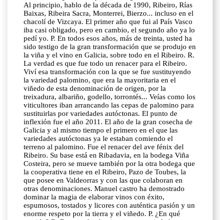
Al principio, hablo de la década de 1990, Ribeiro, Rías
Baixas, Ribeira Sacra, Monterrei, Bierzo... incluso en el
chacolí de Vizcaya. El primer año que fui al País Vasco
iba casi obligado, pero en cambio, el segundo año ya lo
pedí yo. P. En todos esos años, más de treinta, usted ha
sido testigo de la gran transformación que se produjo en
la viña y el vino en Galicia, sobre todo en el Ribeiro. R.
La verdad es que fue todo un renacer para el Ribeiro.
Viví esa transformación con la que se fue sustituyendo
la variedad palomino, que era la mayoritaria en el
viñedo de esta denominación de origen, por la
treixadura, albariño, godello, torrontés... Veías como los
viticultores iban arrancando las cepas de palomino para
sustituirlas por variedades autóctonas. El punto de
inflexión fue el año 2011. El año de la gran cosecha de
Galicia y al mismo tiempo el primero en el que las
variedades autóctonas ya le estaban comiendo el
terreno al palomino. Fue el renacer del ave fénix del
Ribeiro. Su base está en Ribadavia, en la bodega Viña
Costeira, pero se mueve también por la otra bodega que
la cooperativa tiene en el Ribeiro, Pazo de Toubes, la
que posee en Valdeorras y con las que colaboran en
otras denominaciones. Manuel castro ha demostrado
dominar la magia de elaborar vinos con éxito,
espumosos, tostados y licores con auténtica pasión y un
enorme respeto por la tierra y el viñedo. P. ¿En qué