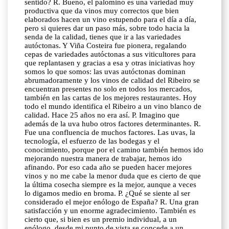
sentido? R. Bueno, el palomino es una variedad muy
productiva que da vinos muy correctos que bien
elaborados hacen un vino estupendo para el día a día,
pero si quieres dar un paso más, sobre todo hacia la
senda de la calidad, tienes que ir a las variedades
autóctonas. Y Viña Costeira fue pionera, regalando
cepas de variedades autóctonas a sus viticultores para
que replantasen y gracias a esa y otras iniciativas hoy
somos lo que somos: las uvas autóctonas dominan
abrumadoramente y los vinos de calidad del Ribeiro se
encuentran presentes no solo en todos los mercados,
también en las cartas de los mejores restaurantes. Hoy
todo el mundo identifica el Ribeiro a un vino blanco de
calidad. Hace 25 años no era así. P. Imagino que
además de la uva hubo otros factores determinantes. R.
Fue una confluencia de muchos factores. Las uvas, la
tecnología, el esfuerzo de las bodegas y el
conocimiento, porque por el camino también hemos ido
mejorando nuestra manera de trabajar, hemos ido
afinando. Por eso cada año se pueden hacer mejores
vinos y no me cabe la menor duda que es cierto de que
la última cosecha siempre es la mejor, aunque a veces
lo digamos medio en broma. P. ¿Qué se siente al ser
considerado el mejor enólogo de España? R. Una gran
satisfacción y un enorme agradecimiento. También es
cierto que, si bien es un premio individual, a un
enólogo, desde mi punto de vista se concede a un