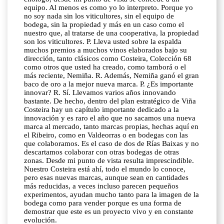
equipo. Al menos es como yo lo interpreto. Porque yo
no soy nada sin los viticultores, sin el equipo de
bodega, sin la propiedad y más en un caso como el
nuestro que, al tratarse de una cooperativa, la propiedad
son los viticultores. P. Lleva usted sobre la espalda
muchos premios a muchos vinos elaborados bajo su
dirección, tanto clásicos como Costeira, Colección 68
como otros que usted ha creado, como tamborá o el
más reciente, Nemiña. R. Además, Nemiña ganó el gran
baco de oro a la mejor nueva marca. P. ¿Es importante
innovar? R. Sí. Llevamos varios años innovando
bastante. De hecho, dentro del plan estratégico de Viña
Costeira hay un capítulo importante dedicado a la
innovación y es raro el año que no sacamos una nueva
marca al mercado, tanto marcas propias, hechas aquí en
el Ribeiro, como en Valdeorras o en bodegas con las
que colaboramos. Es el caso de dos de Rías Baixas y no
descartamos colaborar con otras bodegas de otras
zonas. Desde mi punto de vista resulta imprescindible.
Nuestro Costeira está ahí, todo el mundo lo conoce,
pero esas nuevas marcas, aunque sean en cantidades
más reducidas, a veces incluso parecen pequeños
experimentos, ayudan mucho tanto para la imagen de la
bodega como para vender porque es una forma de
demostrar que este es un proyecto vivo y en constante
evolución.