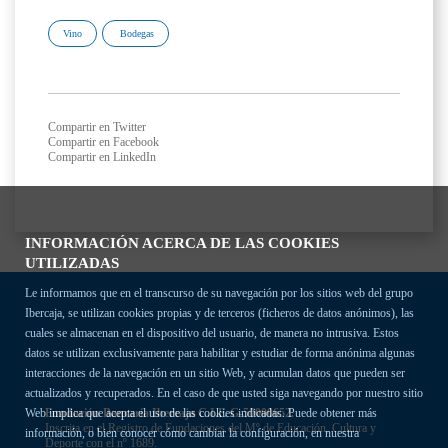
Vino
Bodegas
Compartir en Twitter
Compartir en Facebook
Compartir en LinkedIn
INFORMACIÓN ACERCA DE LAS COOKIES
UTILIZADAS
Le informamos que en el transcurso de su navegación por los sitios web del grupo
Ibercaja, se utilizan cookies propias y de terceros (ficheros de datos anónimos), las
cuales se almacenan en el dispositivo del usuario, de manera no intrusiva. Estos
datos se utilizan exclusivamente para habilitar y estudiar de forma anónima algunas
interacciones de la navegación en un sitio Web, y acumulan datos que pueden ser
actualizados y recuperados. En el caso de que usted siga navegando por nuestro sitio
Fundación Bancaria Ibercaja C.I.F. G-50000652.
Web implica que acepta el uso de las cookies indicadas. Puede obtener más
Inscrita en el Registro de Fundaciones del Mº de Educación, Cultura y
información, o bien conocer cómo cambiar la configuración, en nuestra
Deporte con el nº 1689.