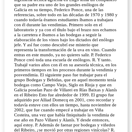
que su padre era uno de los grandes enólogos de
Galicia en su tiempo, Federico Ponce, una de las
referencias, sobre todo en las décadas de 1970 y 1980 y
cuando todavía éramos estudiantes íbamos a trabajara
con él durante las vendimias. Primero solo en el
laboratorio y ya con el título bajo el brazo nos echamos
a la carretera e íbamos a las bodegas a seguir la
elaboración de los vinos bajo los dictados del enólogo
jefe. Y así fue como descubrí ese misterio que
representa la transformación de la uva en vino. Cuando
entras en este mundo, ya no quieres salir. P. Federico
Ponce creó toda una escuela de enólogos. R. Y tanto.
Trabajé varios años con él en su asesoría técnica, en los
primeros tiempos en los procesos durante la vendimia y
posvendimia. El siguiente paso fue trabajar para el
grupo Bodegas y Bebidas, que en aquel momento tenía
bodegas como Campo Viejo, Siglo en Rioja y que en
Galicia poseían Pazo de Villarei en Rías Baixas y Alanís
en el Ribeiro Esto fue alrededor de 1999. El grupo fue
adquirido por Alliad Domecq en 2001, creo recordar y
todavía estuve con ellos un tiempo, hasta noviembre de
2002, que fue cuando empecé a trabajar en Viña
Costeira, una vez que había finiquitado la vendimia de
ese año en Pazo Villarei y Alanís. Y desde entonces,
aquí estoy. P. Además de faenar por bodegas y viñedos
del Ribeiro, ¿se movió por otras regiones vinícolas? R.