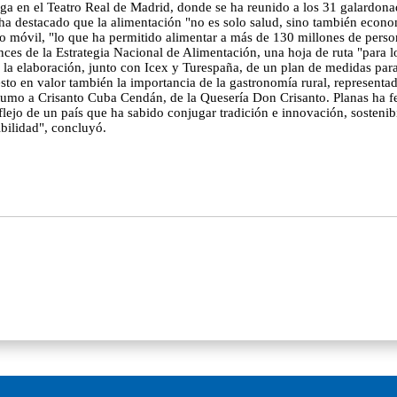
ega en el Teatro Real de Madrid, donde se ha reunido a los 31 galardonad
 ha destacado que la alimentación "no es solo salud, sino también econ
o móvil, "lo que ha permitido alimentar a más de 130 millones de person
ances de la Estrategia Nacional de Alimentación, una hoja de ruta "para l
 la elaboración, junto con Icex y Turespaña, de un plan de medidas para
uesto en valor también la importancia de la gastronomía rural, representa
stumo a Crisanto Cuba Cendán, de la Quesería Don Crisanto. Planas ha fe
ejo de un país que ha sabido conjugar tradición e innovación, sostenibil
ibilidad", concluyó.