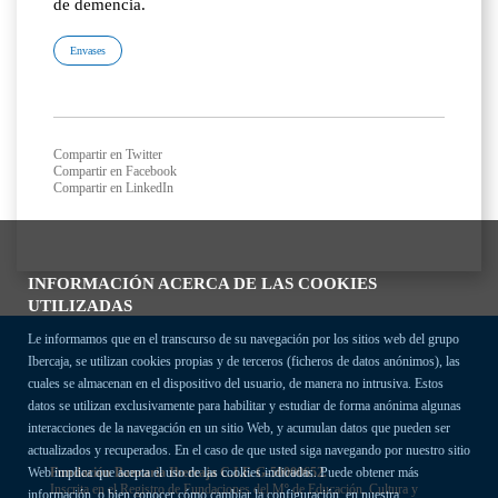
de demencia.
Envases
Compartir en Twitter
Compartir en Facebook
Compartir en LinkedIn
INFORMACIÓN ACERCA DE LAS COOKIES
UTILIZADAS
Le informamos que en el transcurso de su navegación por los sitios web del grupo
Ibercaja, se utilizan cookies propias y de terceros (ficheros de datos anónimos), las
cuales se almacenan en el dispositivo del usuario, de manera no intrusiva. Estos
datos se utilizan exclusivamente para habilitar y estudiar de forma anónima algunas
interacciones de la navegación en un sitio Web, y acumulan datos que pueden ser
actualizados y recuperados. En el caso de que usted siga navegando por nuestro sitio
Fundación Bancaria Ibercaja C.I.F. G-50000652.
Web implica que acepta el uso de las cookies indicadas. Puede obtener más
Inscrita en el Registro de Fundaciones del Mº de Educación, Cultura y
información, o bien conocer cómo cambiar la configuración, en nuestra