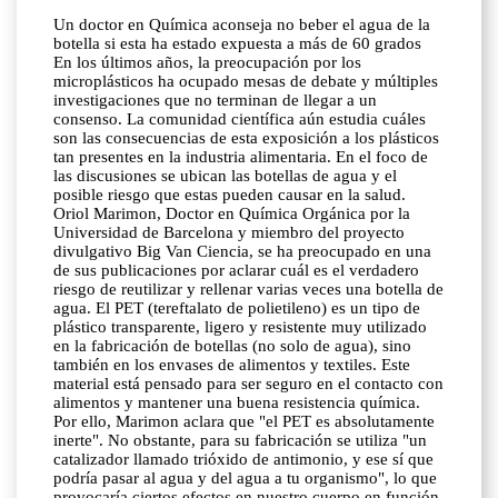
Un doctor en Química aconseja no beber el agua de la
botella si esta ha estado expuesta a más de 60 grados
En los últimos años, la preocupación por los
microplásticos ha ocupado mesas de debate y múltiples
investigaciones que no terminan de llegar a un
consenso. La comunidad científica aún estudia cuáles
son las consecuencias de esta exposición a los plásticos
tan presentes en la industria alimentaria. En el foco de
las discusiones se ubican las botellas de agua y el
posible riesgo que estas pueden causar en la salud.
Oriol Marimon, Doctor en Química Orgánica por la
Universidad de Barcelona y miembro del proyecto
divulgativo Big Van Ciencia, se ha preocupado en una
de sus publicaciones por aclarar cuál es el verdadero
riesgo de reutilizar y rellenar varias veces una botella de
agua. El PET (tereftalato de polietileno) es un tipo de
plástico transparente, ligero y resistente muy utilizado
en la fabricación de botellas (no solo de agua), sino
también en los envases de alimentos y textiles. Este
material está pensado para ser seguro en el contacto con
alimentos y mantener una buena resistencia química.
Por ello, Marimon aclara que "el PET es absolutamente
inerte". No obstante, para su fabricación se utiliza "un
catalizador llamado trióxido de antimonio, y ese sí que
podría pasar al agua y del agua a tu organismo", lo que
provocaría ciertos efectos en nuestro cuerpo en función