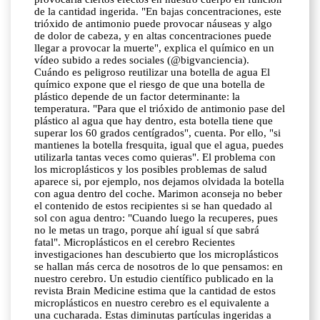
de la cantidad ingerida. "En bajas concentraciones, este
trióxido de antimonio puede provocar náuseas y algo
de dolor de cabeza, y en altas concentraciones puede
llegar a provocar la muerte", explica el químico en un
vídeo subido a redes sociales (@bigvanciencia).
Cuándo es peligroso reutilizar una botella de agua El
químico expone que el riesgo de que una botella de
plástico depende de un factor determinante: la
temperatura. "Para que el trióxido de antimonio pase del
plástico al agua que hay dentro, esta botella tiene que
superar los 60 grados centígrados", cuenta. Por ello, "si
mantienes la botella fresquita, igual que el agua, puedes
utilizarla tantas veces como quieras". El problema con
los microplásticos y los posibles problemas de salud
aparece si, por ejemplo, nos dejamos olvidada la botella
con agua dentro del coche. Marimon aconseja no beber
el contenido de estos recipientes si se han quedado al
sol con agua dentro: "Cuando luego la recuperes, pues
no le metas un trago, porque ahí igual sí que sabrá
fatal". Microplásticos en el cerebro Recientes
investigaciones han descubierto que los microplásticos
se hallan más cerca de nosotros de lo que pensamos: en
nuestro cerebro. Un estudio científico publicado en la
revista Brain Medicine estima que la cantidad de estos
microplásticos en nuestro cerebro es el equivalente a
una cucharada. Estas diminutas partículas ingeridas a