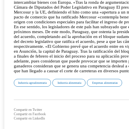
intercambiar bienes con Europa. «Tras la ronda de argumentaci
Cámara de Diputados del Poder Legislativo en Paraguay El pres
Mercosur y la UE, definiendo el hito como una «apertura a un 
pacto de comercio que ha ratificado Mercosur «contempla benefi
origen con condiciones especiales para facilitar el ingreso de
En ese sentido, los legisladores de este país han subrayado que
próximos meses. De este modo, Paraguay, que ostenta la preside
del acuerdo, completando así la aprobación en el bloque sudam
del decreto legislativo que ratifica el acuerdo, pese a que las 
respectivamente. «El Gobierno prevé que el acuerdo entre en vi
en Asunción, la capital de Paraguay. Tras la ratificación del bl
a finales de febrero el inicio del proceso para su aplicación pr
adelante, pues consideran que puede provocar que se importen p
ganaderos consideran que se genera una competencia desleal a c
que han llegado a causar el corte de carreteras en diversos puntos
Industria agroalimentaria
Industria alimentaria
Empresas alimentarias
Compartir en Twitter
Compartir en Facebook
Compartir en LinkedIn