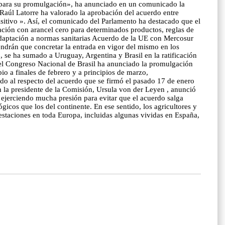
o para su promulgación», ha anunciado en un comunicado la
Raúl Latorre ha valorado la aprobación del acuerdo entre
itivo ». Así, el comunicado del Parlamento ha destacado que el
ación con arancel cero para determinados productos, reglas de
 adaptación a normas sanitarias Acuerdo de la UE con Mercosur
endrán que concretar la entrada en vigor del mismo en los
 se ha sumado a Uruguay, Argentina y Brasil en la ratificación
el Congreso Nacional de Brasil ha anunciado la promulgación
io a finales de febrero y a principios de marzo,
do al respecto del acuerdo que se firmó el pasado 17 de enero
en la presidente de la Comisión, Ursula von der Leyen , anunció
n ejerciendo mucha presión para evitar que el acuerdo salga
cos que los del continente. En ese sentido, los agricultores y
estaciones en toda Europa, incluidas algunas vividas en España,