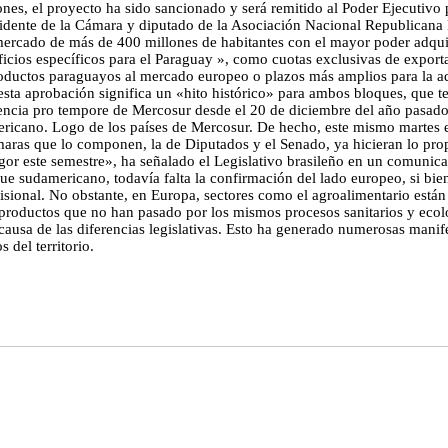
ones, el proyecto ha sido sancionado y será remitido al Poder Ejecutiv
idente de la Cámara y diputado de la Asociación Nacional Republicana 
mercado de más de 400 millones de habitantes con el mayor poder adquis
cios específicos para el Paraguay », como cuotas exclusivas de export
 productos paraguayos al mercado europeo o plazos más amplios para la
 esta aprobación significa un «hito histórico» para ambos bloques, que t
ncia pro tempore de Mercosur desde el 20 de diciembre del año pasado,
ericano. Logo de los países de Mercosur. De hecho, este mismo martes 
cámaras que lo componen, la de Diputados y el Senado, ya hicieran lo prop
gor este semestre», ha señalado el Legislativo brasileño en un comunica
oque sudamericano, todavía falta la confirmación del lado europeo, si bi
ovisional. No obstante, en Europa, sectores como el agroalimentario está
roductos que no han pasado por los mismos procesos sanitarios y ecológi
ausa de las diferencias legislativas. Esto ha generado numerosas manif
 del territorio.