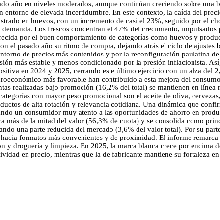
sado año en niveles moderados, aunque continúan creciendo sobre una ba
 un entorno de elevada incertidumbre. En este contexto, la caída del pre
registrado en huevos, con un incremento de casi el 23%, seguido por el c
 y demanda. Los frescos concentran el 47% del crecimiento, impulsados
orecida por el buen comportamiento de categorías como huevos y produc
on el pasado año su ritmo de compra, dejando atrás el ciclo de ajustes 
ntorno de precios más contenidos y por la reconfiguración paulatina de
sión más estable y menos condicionado por la presión inflacionista. Así,
sitiva en 2024 y 2025, cerrando este último ejercicio con un alza del
macroeconómico más favorable han contribuido a esta mejora del con
ntas realizadas bajo promoción (16,2% del total) se mantienen en línea 
s categorías con mayor peso promocional son el aceite de oliva, cervezas,
roductos de alta rotación y relevancia cotidiana. Una dinámica que con
enciando un consumidor muy atento a las oportunidades de ahorro en
a más de la mitad del valor (56,3% de cuota) y se consolida como princ
ando una parte reducida del mercado (3,6% del valor total). Por su part
hacia formatos más convenientes y de proximidad. El informe remarca q
ión y droguería y limpieza. En 2025, la marca blanca crece por encima d
dad en precio, mientras que la de fabricante mantiene su fortaleza en 