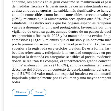
concreto, los precios en el gran consumo se mantuvieron el pa
de medidas fiscales y la persistencia de costes estructurales en
al alza en otras categorías. La subida más significativa se ha 
tanto de comestibles como los no comestibles, crecen en valor
(+2%), mientras que la alimentación seca aporta otro 35%, fav
saludable. El estudio revela que los hogares españoles recuperar
vuelve a desempeñar un papel protagonista, favorecida por un e
vigilando de cerca su gasto, aunque dentro de un patrón de deci
recuperación a finales de 2023 y ha mantenido una evolución po
comestibles (+3,6%), mientras que el turismo y un contexto 
por la promoción se mantuvo durante el pasado año. Así, las ve
superior a la registrada en ejercicios previos. De esta forma, la
bebidas refrescantes, reflejando la intensidad competitiva en p
impulsar la demanda en categorías sensibles al precio, evid
dónde se realizan las compras, el supermercado grande concentr
'online' acelera con fuerza (+16,6%), aunque continúa represent
descenso del 0,8%, en un contexto de desplazamiento del gasto 
ya el 51,7% del valor total, con especial fortaleza en alimentac
impulsada principalmente por el volumen y una mayor competitivi
bolsa
Alimentos
Precios