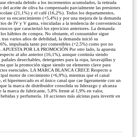
se elevada debido a los incrementos acumulados, la retirada
cio del aceite de oliva ha compensado parcialmente las presiones
hocolate (21,1%) y el café (16,2%). Todos los departamentos,
 por su encarecimiento (+5,4%) y por una mejora de la demanda
tos de IV y V gama, vinculadas a la tendencia de conveniencia
bruscos que caracterizó los ejercicios anteriores. La demanda
 los hábitos de compra. No obstante, el consumidor sigue
 tras varios años de debilidad, la demanda inició su
 2,6%, impulsada tanto por comestibles (+2,5%) como por no
sumo. APUESTA POR LA PROMOCIÓN Por otro lado, la apuesta
respecto al año anterior (16,1%), aunque continúa siendo
 pañales desechables, detergentes para la ropa, lavavajillas y
firma que la promoción sigue siendo un elemento clave para
 productos esenciales. LA MARCA BLANCA CRECE Respecto a
ipal motor de crecimiento (+6,9%), mientras que el canal
e, el hipermercado es el único canal que cae ligeramente con un
ue la marca de distribuidor consolida su liderazgo y alcanza
e la marca de fabricante, 5,8% frente al 1,9% en valor,
bebidas y perfumería. 10 acciones más alcistas para invertir en