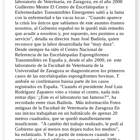
laboratorio de Veterinaria, en Zaragoza, en el año 2000
Guillermo Mestre El Centro de Encefalopatías y
Enfermedades Transmisibles Emergentes saltó a la fama
con la enfermedad e las vacas locas . "Cuando aparece
la crisis los únicos que sabíamos de este asuntos éramos
nosotros, al Gobierno español no le quedó más remedio
que acudir a nosotros y, por supuesto, nos pusimos a su
servicio", detalla su director Juan José Badiola, quien
reconoce que la labor desarrollada fue "muy dura".
Desde siempre ha sido el Centro Nacional de
Referencia de las Encefalopatías Espongiformes
Transmisibles en España y, desde el año 2000, en este
laboratorio de la Facultad de Veterinaria de la
Universidad de Zaragoza se diagnosticaron los primeros
casos de las encefalopatías espongiformes bovinas. T
ambién se confirmaron buena parte de los casos
registrados en España. "Cuando el presidente José Luis
Rodríguez Zapatero vino a visitar el centro, nada más
entrar dijo: '¿Este es el laboratorio tan famoso?'", ha
recordado entre risas Badiola. Más información Fotos
antiguas de la Facultad de Veterinaria de Zaragoza En
sus inicios trabajaban en un habitáculo de apenas 20
metros cuadrados, que se quedó manifiestamente
insuficiente. "A cambio del trabajo realizado, le pedí al
Gobierno que al menos nos dejara todos los medios",
ha enfatizado. Y fue a partir de entonces cuando se
proyectó el actual edificio, que se inauguró en 2009 y