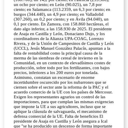
un ocho por ciento; en León (90.025), un 7,8 por
ciento; en Salamanca (113.2359, un 6,3 por ciento; en
burgos (344.440), un 4,9 por ciento; en Valladolid
(307.260), un 0,2 por ciento; y en Ávila (94.040), un
0,1 por ciento. En Zamora, con 158.860 hectáreas, el
dato algo inferior, a las 158.930 de 2025. El presidente
de Asaja en Castilla y León, Donaciano Dujo, y los
coordinadores de la Alianza UPA-COAG, Lorenzo
Rivera, y de la Unión de Campesinos de Castilla y León
(UCCL), Jesús Manuel González Palacín, apuntan a la
falta de rentabilidad como la principal causa de la
merma de las siembras de cereal de invierno en la
Comunidad, en un contexto de elevadísimos costes de
producción, sobre todo por los fertilizantes, con bajos
precios, inferiores a los 200 euros por tonelada.
Asimismo, constatan un escenario de enorme
incertidumbre oscurecido por los nubarrones que se
ciernen sobre el sector ante la reforma de la PAC y el
acuerdo comercio de la UE con los países de Mercosur.
Exigen los representantes agrarios un control de las
importaciones, para que cumplan las mismas exigencias
que impone la UE a sus agricultores, incluso que se
aplique la cláusula de salvaguarda, el mecanismo de
defensa comercial de la UE. Falta de beneficios El
presidente de Asaja en Castilla y León asegura a Ical
que "se ha producido un descenso de forma importante