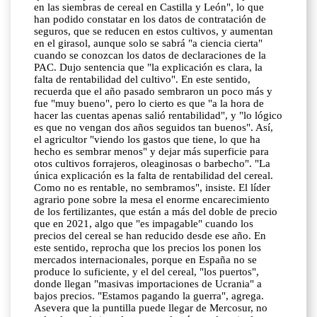
en las siembras de cereal en Castilla y León", lo que
han podido constatar en los datos de contratación de
seguros, que se reducen en estos cultivos, y aumentan
en el girasol, aunque solo se sabrá "a ciencia cierta"
cuando se conozcan los datos de declaraciones de la
PAC. Dujo sentencia que "la explicación es clara, la
falta de rentabilidad del cultivo". En este sentido,
recuerda que el año pasado sembraron un poco más y
fue "muy bueno", pero lo cierto es que "a la hora de
hacer las cuentas apenas salió rentabilidad", y "lo lógico
es que no vengan dos años seguidos tan buenos". Así,
el agricultor "viendo los gastos que tiene, lo que ha
hecho es sembrar menos" y dejar más superficie para
otos cultivos forrajeros, oleaginosas o barbecho". "La
única explicación es la falta de rentabilidad del cereal.
Como no es rentable, no sembramos", insiste. El líder
agrario pone sobre la mesa el enorme encarecimiento
de los fertilizantes, que están a más del doble de precio
que en 2021, algo que "es impagable" cuando los
precios del cereal se han reducido desde ese año. En
este sentido, reprocha que los precios los ponen los
mercados internacionales, porque en España no se
produce lo suficiente, y el del cereal, "los puertos",
donde llegan "masivas importaciones de Ucrania" a
bajos precios. "Estamos pagando la guerra", agrega.
Asevera que la puntilla puede llegar de Mercosur, no