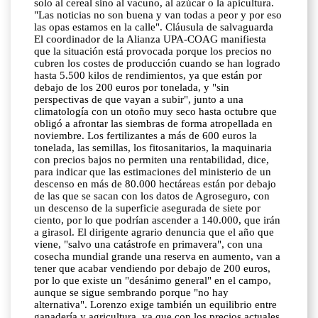
solo al cereal sino al vacuno, al azúcar o la apicultura.
"Las noticias no son buena y van todas a peor y por eso
las opas estamos en la calle". Cláusula de salvaguarda
El coordinador de la Alianza UPA-COAG manifiesta
que la situación está provocada porque los precios no
cubren los costes de producción cuando se han logrado
hasta 5.500 kilos de rendimientos, ya que están por
debajo de los 200 euros por tonelada, y "sin
perspectivas de que vayan a subir", junto a una
climatología con un otoño muy seco hasta octubre que
obligó a afrontar las siembras de forma atropellada en
noviembre. Los fertilizantes a más de 600 euros la
tonelada, las semillas, los fitosanitarios, la maquinaria
con precios bajos no permiten una rentabilidad, dice,
para indicar que las estimaciones del ministerio de un
descenso en más de 80.000 hectáreas están por debajo
de las que se sacan con los datos de Agroseguro, con
un descenso de la superficie asegurada de siete por
ciento, por lo que podrían ascender a 140.000, que irán
a girasol. El dirigente agrario denuncia que el año que
viene, "salvo una catástrofe en primavera", con una
cosecha mundial grande una reserva en aumento, van a
tener que acabar vendiendo por debajo de 200 euros,
por lo que existe un "desánimo general" en el campo,
aunque se sigue sembrando porque "no hay
alternativa". Lorenzo exige también un equilibrio entre
ganadería y agricultura, ya que con los precios actuales,