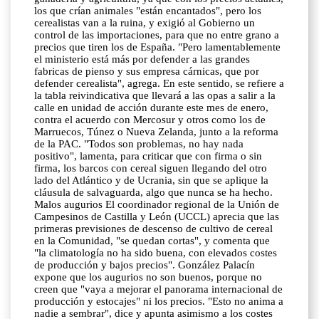
los que crían animales "están encantados", pero los
cerealistas van a la ruina, y exigió al Gobierno un
control de las importaciones, para que no entre grano a
precios que tiren los de España. "Pero lamentablemente
el ministerio está más por defender a las grandes
fabricas de pienso y sus empresa cárnicas, que por
defender cerealista", agrega. En este sentido, se refiere a
la tabla reivindicativa que llevará a las opas a salir a la
calle en unidad de acción durante este mes de enero,
contra el acuerdo con Mercosur y otros como los de
Marruecos, Túnez o Nueva Zelanda, junto a la reforma
de la PAC. "Todos son problemas, no hay nada
positivo", lamenta, para criticar que con firma o sin
firma, los barcos con cereal siguen llegando del otro
lado del Atlántico y de Ucrania, sin que se aplique la
cláusula de salvaguarda, algo que nunca se ha hecho.
Malos augurios El coordinador regional de la Unión de
Campesinos de Castilla y León (UCCL) aprecia que las
primeras previsiones de descenso de cultivo de cereal
en la Comunidad, "se quedan cortas", y comenta que
"la climatología no ha sido buena, con elevados costes
de producción y bajos precios". González Palacín
expone que los augurios no son buenos, porque no
creen que "vaya a mejorar el panorama internacional de
producción y estocajes" ni los precios. "Esto no anima a
nadie a sembrar", dice y apunta asimismo a los costes