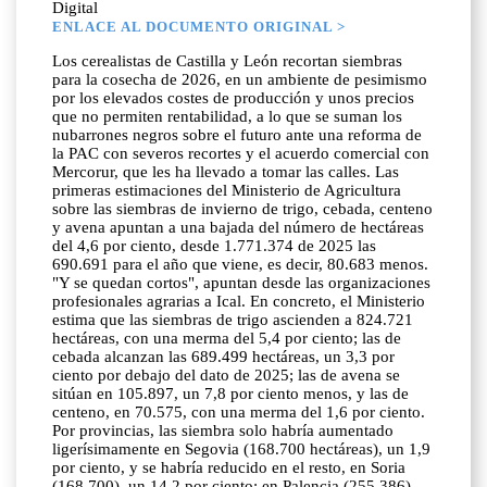
Digital
ENLACE AL DOCUMENTO ORIGINAL >
Los cerealistas de Castilla y León recortan siembras
para la cosecha de 2026, en un ambiente de pesimismo
por los elevados costes de producción y unos precios
que no permiten rentabilidad, a lo que se suman los
nubarrones negros sobre el futuro ante una reforma de
la PAC con severos recortes y el acuerdo comercial con
Mercorur, que les ha llevado a tomar las calles. Las
primeras estimaciones del Ministerio de Agricultura
sobre las siembras de invierno de trigo, cebada, centeno
y avena apuntan a una bajada del número de hectáreas
del 4,6 por ciento, desde 1.771.374 de 2025 las
690.691 para el año que viene, es decir, 80.683 menos.
"Y se quedan cortos", apuntan desde las organizaciones
profesionales agrarias a Ical. En concreto, el Ministerio
estima que las siembras de trigo ascienden a 824.721
hectáreas, con una merma del 5,4 por ciento; las de
cebada alcanzan las 689.499 hectáreas, un 3,3 por
ciento por debajo del dato de 2025; las de avena se
sitúan en 105.897, un 7,8 por ciento menos, y las de
centeno, en 70.575, con una merma del 1,6 por ciento.
Por provincias, las siembra solo habría aumentado
ligerísimamente en Segovia (168.700 hectáreas), un 1,9
por ciento, y se habría reducido en el resto, en Soria
(168.700), un 14,2 por ciento; en Palencia (255.386),