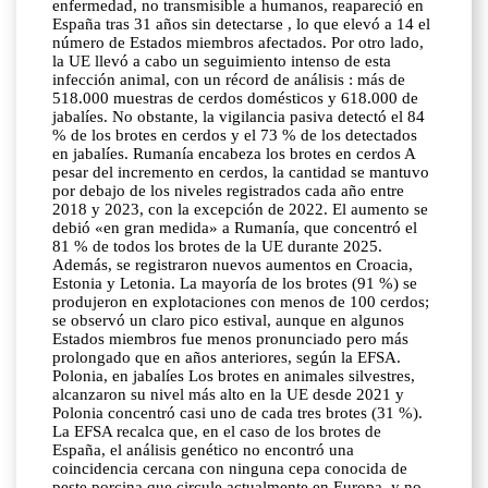
enfermedad, no transmisible a humanos, reapareció en
España tras 31 años sin detectarse , lo que elevó a 14 el
número de Estados miembros afectados. Por otro lado,
la UE llevó a cabo un seguimiento intenso de esta
infección animal, con un récord de análisis : más de
518.000 muestras de cerdos domésticos y 618.000 de
jabalíes. No obstante, la vigilancia pasiva detectó el 84
% de los brotes en cerdos y el 73 % de los detectados
en jabalíes. Rumanía encabeza los brotes en cerdos A
pesar del incremento en cerdos, la cantidad se mantuvo
por debajo de los niveles registrados cada año entre
2018 y 2023, con la excepción de 2022. El aumento se
debió «en gran medida» a Rumanía, que concentró el
81 % de todos los brotes de la UE durante 2025.
Además, se registraron nuevos aumentos en Croacia,
Estonia y Letonia. La mayoría de los brotes (91 %) se
produjeron en explotaciones con menos de 100 cerdos;
se observó un claro pico estival, aunque en algunos
Estados miembros fue menos pronunciado pero más
prolongado que en años anteriores, según la EFSA.
Polonia, en jabalíes Los brotes en animales silvestres,
alcanzaron su nivel más alto en la UE desde 2021 y
Polonia concentró casi uno de cada tres brotes (31 %).
La EFSA recalca que, en el caso de los brotes de
España, el análisis genético no encontró una
coincidencia cercana con ninguna cepa conocida de
peste porcina que circule actualmente en Europa, y no