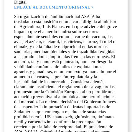
Digital
ENLACE AL DOCUMENTO ORIGINAL >
Su organización de ámbito nacional ASAJA ha
trasladado esta posición en una carta dirigida al ministro
de Agricultura, Luis Planas, en la que advierte del grave
impacto que el acuerdo tendría sobre sectores
especialmente sensibles como la carne de vacuno, las
aves, el azúcar, el etanol, los cítricos, el arroz, la miel o
el maíz, y de la falta de reciprocidad en las normas
sanitarias, medioambientales y de trazabilidad exigidas
a las producciones importadas frente a las europeas. El
acuerdo, tal y como está planteado, pone en riesgo la
viabilidad económica de miles de explotaciones
agrarias y ganaderas, en un contexto ya marcado por el
aumento de costes, la presión regulatoria y la
inestabilidad de los mercados. Considera además
claramente insuficiente el reglamento de salvaguardias
propuesto por la Comisión Europea, al no permitir una
actuación preventiva ni automática ante perturbaciones
del mercado. La reciente decisión del Gobierno francés
de suspender la importación de frutas importadas de
Sudamérica que contengan residuos de sustancias
prohibidas en la UE -mancozeb, glufosinato, tiofanato-
metil y carbendazim- confirma la preocupación
creciente por la falta de reciprocidad. El presidente de
AVA-ASAJA, Cristóbal Aguado, remarca al respecto