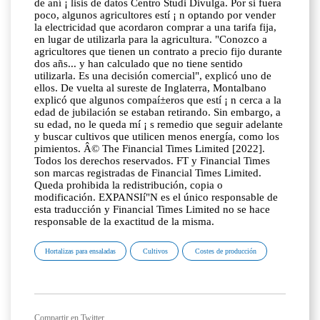
de aní ¡ lisis de datos Centro Studi Divulga. Por si fuera
poco, algunos agricultores estí ¡ n optando por vender
la electricidad que acordaron comprar a una tarifa fija,
en lugar de utilizarla para la agricultura. "Conozco a
agricultores que tienen un contrato a precio fijo durante
dos añs... y han calculado que no tiene sentido
utilizarla. Es una decisión comercial", explicó uno de
ellos. De vuelta al sureste de Inglaterra, Montalbano
explicó que algunos compaí±eros que estí ¡ n cerca a la
edad de jubilación se estaban retirando. Sin embargo, a
su edad, no le queda mí ¡ s remedio que seguir adelante
y buscar cultivos que utilicen menos energía, como los
pimientos. Â© The Financial Times Limited [2022].
Todos los derechos reservados. FT y Financial Times
son marcas registradas de Financial Times Limited.
Queda prohibida la redistribución, copia o
modificación. EXPANSIí"N es el único responsable de
esta traducción y Financial Times Limited no se hace
responsable de la exactitud de la misma.
Hortalizas para ensaladas
Cultivos
Costes de producción
Compartir en Twitter