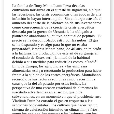
La familia de Tony Montalbano lleva décadas
cultivando hortalizas en el sureste de Inglaterra, sin que
las recesiones, las crisis económicas o las épocas de alta
inflación lo hayan interrumpido. Sin embargo este añ, el
aumento del coste de la calefacción de sus invernaderos
como consecuencia de la creciente crisis energética
desatada por la guerra de Ucrania le ha obligado a
plantearse abandonar su cultivo habitual de pepinos. "El
precio se ha descontrolado, estí ¡ por las nubes. El gas
se ha disparado y es algo para lo que no estaba
preparado", lamenta Montalbano, de 40 añs, en relación
a la facturas. La producción de este añ de su granja en
el condado de Essex serí ¡ la mitad de la habitual
debido a sus medidas para reducir los costes, aí±adió.
En toda Europa, los agricultores y las empresas
alimentarias estí ¡ n recortando la producción para hacer
frente a la subida de los costes energéticos. Montalbano
recordó que sus facturas son unas cinco veces mí ¡ s
caras que la del añ pasado por estas fechas. La
perspectiva de una escasez estacional de alimentos ha
suscitado advertencias en el sector, que pide
subvenciones, en un momento en que el presidente ruso
Vladimir Putin ha cortado el gas en respuesta a las
sanciones occidentales. Los cultivos que necesitan un
sistema de calefacción intensivo en climas mí ¡ s fríos,
como los pepinos, los tomates y las lechugas, son los