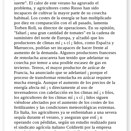
suerte". El calor de este verano ha agravado el
problema, y agricultores como Russo han sido
incapaces de cultivar la mayor parte de su cosecha
habitual. Los costes de la energía se han multiplicado
por diez en comparación con el añ pasado, lamenta
Torben Roll, su director de operaciones. En su opinión,
"faltarí ¡ una gran cantidad de tomates" en la cadena de
suministro del norte de Europa, y aí±adió que los
productores de climas mí ¡ s cí ¡ lidos, como Espaí±a y
Marruecos, podrían ser incapaces de hacer frente al
aumento de la demanda. Algunos productores franceses
de remolacha azucarera han tenido que adelantar su
cosecha por temor a una posible escasez de gas en
invierno. Tereos, el mayor productor de azúcar de
Francia, ha anunciado que se adelantarí ¡ porque el
proceso de transformar remolacha en azúcar requiere
mucha energía. Aunque el aumento de los precios de la
energía afecta mí ¡ s directamente al uso de
invernaderos con calefacción en los climas mí ¡ s fríos,
los agricultores de los climas mí ¡ s cí ¡ lidos siguen
viéndose afectados por el aumento de los costes de los
fertilizantes y las condiciones meteorológicas extremas.
En Italia, los agricultores ya se enfrentaban a una severa
sequía durante el verano, y aseguran que estí ¡ n
operando con pérdidas, según un estudio realizado para
el sindicato agrícola italiano Coldiretti por la empresa