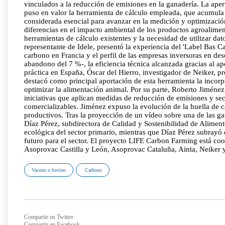
vinculados a la reducción de emisiones en la ganadería. La aper
puso en valor la herramienta de cálculo empleada, que acumula 
considerada esencial para avanzar en la medición y optimizació
diferencias en el impacto ambiental de los productos agroalimen
herramientas de cálculo existentes y la necesidad de utilizar da
representante de Idele, presentó la experiencia del 'Label Bas C
carbono en Francia y el perfil de las empresas inversoras en d
abandono del 7 %-, la eficiencia técnica alcanzada gracias al a
práctica en España, Óscar del Hierro, investigador de Neiker, p
destacó como principal aportación de esta herramienta la incorp
optimizar la alimentación animal. Por su parte, Roberto Jiméne
iniciativas que aplican medidas de reducción de emisiones y secu
comercializables. Jiménez expuso la evolución de la huella de c
productivos. Tras la proyección de un vídeo sobre una de las g
Díaz Pérez, subdirectora de Calidad y Sostenibilidad de Aliment
ecológica del sector primario, mientras que Díaz Pérez subrayó 
futuro para el sector. El proyecto LIFE Carbon Farming está co
Asoprovac Castilla y León, Asoprovac Cataluña, Ainta, Neiker y
Vacuno o bovino
Carbono
Compartir en Twitter
Compartir en Facebook