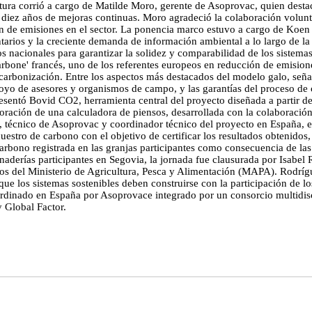
tura corrió a cargo de Matilde Moro, gerente de Asoprovac, quien destac
diez años de mejoras continuas. Moro agradeció la colaboración volunta
n de emisiones en el sector. La ponencia marco estuvo a cargo de Koen 
tarios y la creciente demanda de información ambiental a lo largo de la 
tos nacionales para garantizar la solidez y comparabilidad de los sistem
arbone' francés, uno de los referentes europeos en reducción de emisione
escarbonización. Entre los aspectos más destacados del modelo galo, señ
poyo de asesores y organismos de campo, y las garantías del proceso de 
resentó Bovid CO2, herramienta central del proyecto diseñada a partir de
oración de una calculadora de piensos, desarrollada con la colaboración
z, técnico de Asoprovac y coordinador técnico del proyecto en España, 
estro de carbono con el objetivo de certificar los resultados obtenidos
arbono registrada en las granjas participantes como consecuencia de la
anaderías participantes en Segovia, la jornada fue clausurada por Isabe
os del Ministerio de Agricultura, Pesca y Alimentación (MAPA). Rodrígue
que los sistemas sostenibles deben construirse con la participación de 
ordinado en España por Asoprovace integrado por un consorcio multidisc
 Global Factor.