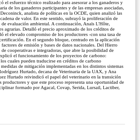
ó el esfuerzo técnico realizado para asesorar a los ganaderos y
ria de los ganaderos participantes y de las empresas asociadas,
Deconinck, analista de políticas en la OCDE, quien analizó las
cadena de valor. En este sentido, subrayó la proliferación de
as de evaluación ambiental. A continuación, Anaïs L'Hôte,
s agrarias. Detalló el precio aproximado de los créditos de
aló el elevado compromiso de los productores -con una tasa de
certificación. En el segundo bloque, centrado en la aplicación
 factores de emisión y bases de datos nacionales. Del Hierro
 de cooperativas e integradoras, que abre la posibilidad de
explicó el funcionamiento de los proyectos de carbono:
, los cuales pueden traducirse en créditos de carbono
s medidas de mitigación implementadas en los distintos sistemas
l Rodríguez Hurtado, decana de Veterinaria de la UAX, y Ana
z Hurtado reivindicó el papel del veterinario en la transición
los productores y que este proceso representa una oportunidad de
iplinar formado por Agacal, Covap, Serida, Lursail, Lactiber,