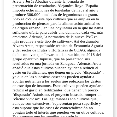
Areta y Jesús Abadías durante la jornada de
presentación de resultados. Alejandro Royo "España
importa ocho millones de toneladas de haba al año y
produce 300.000 toneladas de leguminosa en grano.
Sólo el 25% de este tipo cultivos que se emplea en la
producción de piensos para la alimentación animal es
de origen español, en una coyuntura en la que no había
suficiente oferta para cubrir una demanda cada vez más
creciente. Además, la normativa de la nueva PAC es
más proclive a este tipo de cultivos». Así desgranaba
Álvaro Areta, responsable técnico de Economía Agraria
y del sector de Frutas y Hortalizas de COAG, algunos
de los motivos que llevaron a la creación, en 2018 del
grupo operativo Inpulse, que ha presentado sus
resultados en una jornada en Zaragoza. Además, Areta
añadió que estos cultivos pueden ayudar a reducir el
gasto en fertilizantes, que tienen un precio "disparado" ,
ya que en las sucesivas cosechas pueden ayudar a
aportar nutrientes a los suelos que reduzcan los gastos
en este tipo de insumos. Estos cultivos pueden ayudar a
reducir el gasto en fertilizantes, que tienen un precio
"disparado" Asimismo, el proyecto buscaba romper un
"círculo vicioso". Las leguminosas son cultivos que,
aunque son extensivos, "representan poca superficie y
esto supone que las casas de comercialización no
pongan todo el interés que pueden ver en otros cultivos.
Eso provoca que las semillas no estén lo