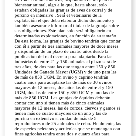
bienestar animal, algo a lo que, hasta ahora, solo
estaban obligadas las granjas de aves de corral y de
porcino en intensivo . Será el veterinario de la
explotación el que deba elaborar dicho documento y
también asesorar e informar al titular de la granja sobre
sus obligaciones. Este plan solo será obligatorio en
determinadas explotaciones, en función de su tamaño.
De esta forma, las granjas de bovino tendrán que contar
con él a partir de tres animales mayores de doce meses,
y dispondrán de un plazo de cuatro años desde la
publicación del real decreto para adaptarlo. Para las
industrias de entre 21 y 150 animales el plazo será de
tres años, de dos para las que tengan entre 150 y 850
Unidades de Ganado Mayor (UGM) y de uno para las
de más de 850 UGM. En ovino y caprino tendrán
cuatro años para adaptarse las de más de 30 ovinos
mayores de 12 meses, dos años las de entre 3 y 150
UGM, dos las de entre 150 y 850 UGM y uno las de
más de 850 UGM. Las granjas de équidos deberán
contar con uno si tienen más de cinco animales
mayores de 12 meses, las de corzos, ciervos y gamos si
tienen más de cuatro mayores de un año y las de
porcino en extensivo si cuidan de más de 5
reproductores o de 25 animales de cebo. Finalmente, las
de especies peleteras y acuícolas que se mantengan con
fines agrícolas tendrá entre dos y cuatro años para