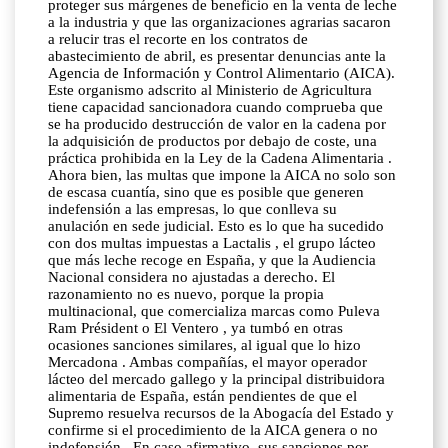
proteger sus márgenes de beneficio en la venta de leche
a la industria y que las organizaciones agrarias sacaron
a relucir tras el recorte en los contratos de
abastecimiento de abril, es presentar denuncias ante la
Agencia de Información y Control Alimentario (AICA).
Este organismo adscrito al Ministerio de Agricultura
tiene capacidad sancionadora cuando comprueba que
se ha producido destrucción de valor en la cadena por
la adquisición de productos por debajo de coste, una
práctica prohibida en la Ley de la Cadena Alimentaria .
Ahora bien, las multas que impone la AICA no solo son
de escasa cuantía, sino que es posible que generen
indefensión a las empresas, lo que conlleva su
anulación en sede judicial. Esto es lo que ha sucedido
con dos multas impuestas a Lactalis , el grupo lácteo
que más leche recoge en España, y que la Audiencia
Nacional considera no ajustadas a derecho. El
razonamiento no es nuevo, porque la propia
multinacional, que comercializa marcas como Puleva
Ram Président o El Ventero , ya tumbó en otras
ocasiones sanciones similares, al igual que lo hizo
Mercadona . Ambas compañías, el mayor operador
lácteo del mercado gallego y la principal distribuidora
alimentaria de España, están pendientes de que el
Supremo resuelva recursos de la Abogacía del Estado y
confirme si el procedimiento de la AICA genera o no
indefensión . En caso afirmativo, sus sanciones por