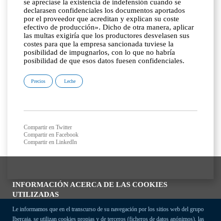
se apreciase la existencia de indefensión cuando se
declarasen confidenciales los documentos aportados
por el proveedor que acreditan y explican su coste
efectivo de producción». Dicho de otra manera, aplicar
las multas exigiría que los productores desvelasen sus
costes para que la empresa sancionada tuviese la
posibilidad de impugnarlos, con lo que no habría
posibilidad de que esos datos fuesen confidenciales.
Precios
Leche
Compartir en Twitter
Compartir en Facebook
Compartir en LinkedIn
INFORMACIÓN ACERCA DE LAS COOKIES
UTILIZADAS
Le informamos que en el transcurso de su navegación por los sitios web del grupo
Ibercaja, se utilizan cookies propias y de terceros (ficheros de datos anónimos), las