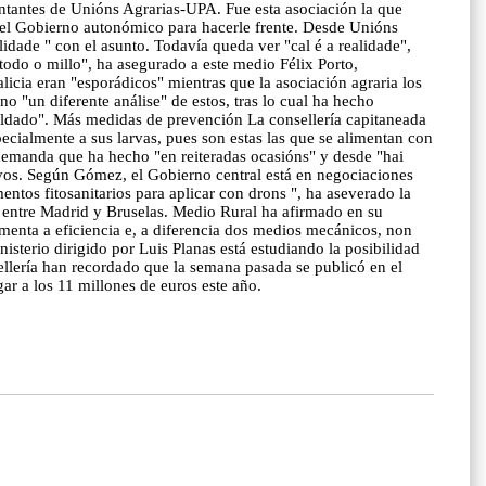
ntantes de Unións Agrarias-UPA. Fue esta asociación la que
n del Gobierno autonómico para hacerle frente. Desde Unións
idade " con el asunto. Todavía queda ver "cal é a realidade",
odo o millo", ha asegurado a este medio Félix Porto,
icia eran "esporádicos" mientras que la asociación agraria los
o "un diferente análise" de estos, tras lo cual ha hecho
soldado". Más medidas de prevención La consellería capitaneada
ialmente a sus larvas, pues son estas las que se alimentan con
a demanda que ha hecho "en reiteradas ocasións" y desde "hai
tivos. Según Gómez, el Gobierno central está en negociaciones
entos fitosanitarios para aplicar con drons ", ha aseverado la
s entre Madrid y Bruselas. Medio Rural ha afirmado en su
umenta a eficiencia e, a diferencia dos medios mecánicos, non
sterio dirigido por Luis Planas está estudiando la posibilidad
ellería han recordado que la semana pasada se publicó en el
gar a los 11 millones de euros este año.