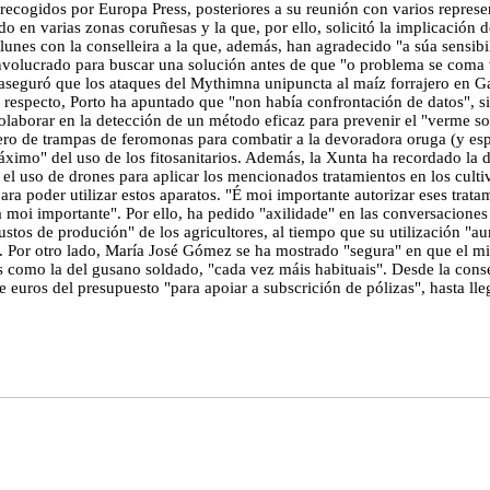
ecogidos por Europa Press, posteriores a su reunión con varios represe
o en varias zonas coruñesas y la que, por ello, solicitó la implicació
unes con la conselleira a la que, además, han agradecido "a súa sensibil
volucrado para buscar una solución antes de que "o problema se coma t
aseguró que los ataques del Mythimna unipuncta al maíz forrajero en Gal
l respecto, Porto ha apuntado que "non había confrontación de datos", sin
colaborar en la detección de un método eficaz para prevenir el "verme 
 de trampas de feromonas para combatir a la devoradora oruga (y espec
l máximo" del uso de los fitosanitarios. Además, la Xunta ha recordado l
 el uso de drones para aplicar los mencionados tratamientos en los cul
a poder utilizar estos aparatos. "É moi importante autorizar eses tratam
a moi importante". Por ello, ha pedido "axilidade" en las conversacione
tos de produción" de los agricultores, al tiempo que su utilización "a
 Por otro lado, María José Gómez se ha mostrado "segura" en que el mini
s como la del gusano soldado, "cada vez máis habituais". Desde la cons
 euros del presupuesto "para apoiar a subscrición de pólizas", hasta lle