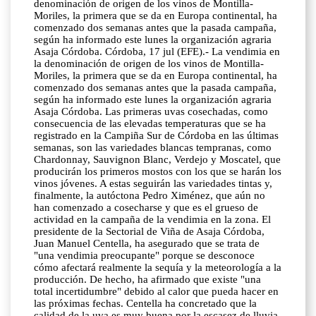
denominación de origen de los vinos de Montilla-
Moriles, la primera que se da en Europa continental, ha
comenzado dos semanas antes que la pasada campaña,
según ha informado este lunes la organización agraria
Asaja Córdoba. Córdoba, 17 jul (EFE).- La vendimia en
la denominación de origen de los vinos de Montilla-
Moriles, la primera que se da en Europa continental, ha
comenzado dos semanas antes que la pasada campaña,
según ha informado este lunes la organización agraria
Asaja Córdoba. Las primeras uvas cosechadas, como
consecuencia de las elevadas temperaturas que se ha
registrado en la Campiña Sur de Córdoba en las últimas
semanas, son las variedades blancas tempranas, como
Chardonnay, Sauvignon Blanc, Verdejo y Moscatel, que
producirán los primeros mostos con los que se harán los
vinos jóvenes. A estas seguirán las variedades tintas y,
finalmente, la autóctona Pedro Ximénez, que aún no
han comenzado a cosecharse y que es el grueso de
actividad en la campaña de la vendimia en la zona. El
presidente de la Sectorial de Viña de Asaja Córdoba,
Juan Manuel Centella, ha asegurado que se trata de
"una vendimia preocupante" porque se desconoce
cómo afectará realmente la sequía y la meteorología a la
producción. De hecho, ha afirmado que existe "una
total incertidumbre" debido al calor que pueda hacer en
las próximas fechas. Centella ha concretado que la
calidad de la uva es muy buena por la escasez de lluvia