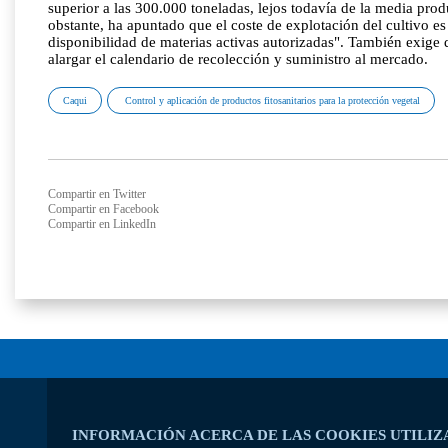
superior a las 300.000 toneladas, lejos todavía de la media p
obstante, ha apuntado que el coste de explotación del cultivo e
disponibilidad de materias activas autorizadas". También exige
alargar el calendario de recolección y suministro al mercado.
Caqui
Control y aplicación de productos fitosanitarios para la protección vegetal
Compartir en Twitter
Compartir en Facebook
Compartir en LinkedIn
INFORMACIÓN ACERCA DE LAS COOKIES UTILIZ