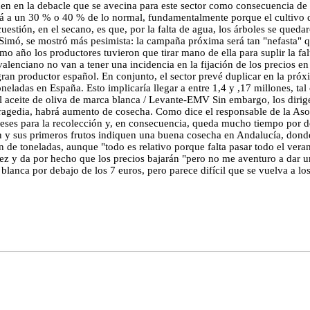
en en la debacle que se avecina para este sector como consecuencia de l
rá a un 30 % o 40 % de lo normal, fundamentalmente porque el cultivo d
 cuestión, en el secano, es que, por la falta de agua, los árboles se qued
c Simó, se mostró más pesimista: la campaña próxima será tan "nefasta" 
mo año los productores tuvieron que tirar mano de ella para suplir la fa
lenciano no van a tener una incidencia en la fijación de los precios en
gran productor español. En conjunto, el sector prevé duplicar en la pr
oneladas en España. Esto implicaría llegar a entre 1,4 y ,17 millones, ta
l aceite de oliva de marca blanca / Levante-EMV Sin embargo, los dirig
ragedia, habrá aumento de cosecha. Como dice el responsable de la Asoc
 meses para la recolección y, en consecuencia, queda mucho tiempo por d
n y sus primeros frutos indiquen una buena cosecha en Andalucía, donde
lón de toneladas, aunque "todo es relativo porque falta pasar todo el ve
ez y da por hecho que los precios bajarán "pero no me aventuro a dar 
lanca por debajo de los 7 euros, pero parece difícil que se vuelva a los 