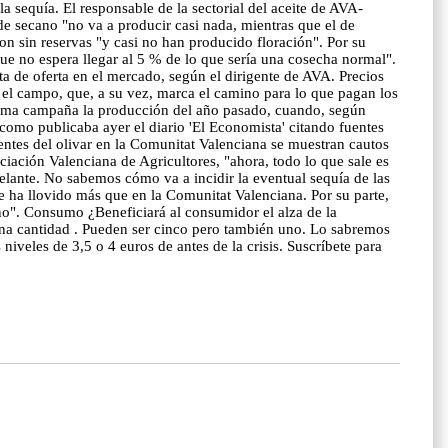
a sequía. El responsable de la sectorial del aceite de AVA-
e secano "no va a producir casi nada, mientras que el de
aron sin reservas "y casi no han producido floración". Por su
que no espera llegar al 5 % de lo que sería una cosecha normal".
lta de oferta en el mercado, según el dirigente de AVA. Precios
 el campo, que, a su vez, marca el camino para lo que pagan los
óxima campaña la producción del año pasado, cuando, según
l como publicaba ayer el diario 'El Economista' citando fuentes
entes del olivar en la Comunitat Valenciana se muestran cautos
iación Valenciana de Agricultores, "ahora, todo lo que sale es
elante. No sabemos cómo va a incidir la eventual sequía de las
 ha llovido más que en la Comunitat Valenciana. Por su parte,
rano". Consumo ¿Beneficiará al consumidor el alza de la
una cantidad . Pueden ser cinco pero también uno. Lo sabremos
niveles de 3,5 o 4 euros de antes de la crisis. Suscríbete para