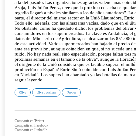
a la del pasado. Las organizaciones agrarias valencianas coincid
Asaja, Luis Julián Pérez, cree que la próxima cosecha se queda
regadío llegará a niveles similares a los de años anteriores". La
parte, el director del mismo sector en la Unió Llauradora, Enri
Todo ello, además, con las almazaras vacías, dado que en el últi
No obstante, como ha quedado dicho, los problemas del olivar va
consumidores en los supermercados. La clave es Andalucía, el 
datos del Ministerio de Agricultura, se alcanzaron las 851.000 t
de esta actividad. Varios supermercados han bajado el precio de
ante esa previsión, aunque coinciden en que, si no sucede una t
ruido. No hay nada real, sino especulación, porque faltan tres
próximas semanas en el tamaño de la oliva", aunque la floració
el dirigente de la Unió considera que es factible superar el mil
producción en España? Enric Simó coincide con Luis Julián Pér
en Navidad". Los supers han abaratado ya las botellas de marca b
seguir leyendo
Olivo
oliva o aceituna
Precios
Compartir en Twitter
Compartir en Facebook
Compartir en LinkedIn