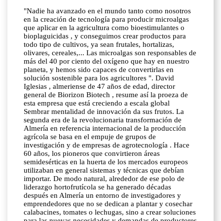
"Nadie ha avanzado en el mundo tanto como nosotros en la creación de tecnología para producir microalgas que aplicar en la agricultura como bioestimulantes o bioplaguicidas , y conseguimos crear productos para todo tipo de cultivos, ya sean frutales, hortalizas, olivares, cereales,... Las microalgas son responsables de más del 40 por ciento del oxígeno que hay en nuestro planeta, y hemos sido capaces de convertirlas en solución sostenible para los agricultores ". David Iglesias , almeriense de 47 años de edad, director general de Biorizon Biotech , resume así la proeza de esta empresa que está creciendo a escala global Sembrar mentalidad de innovación da sus frutos. La segunda era de la revolucionaria transformación de Almería en referencia internacional de la producción agrícola se basa en el empuje de grupos de investigación y de empresas de agrotecnología . Hace 60 años, los pioneros que convirtieron áreas semidesérticas en la huerta de los mercados europeos utilizaban en general sistemas y técnicas que debían importar. De modo natural, alrededor de ese polo de liderazgo hortofrutícola se ha generado décadas después en Almería un entorno de investigadores y emprendedores que no se dedican a plantar y cosechar calabacines, tomates o lechugas, sino a crear soluciones para las nuevas necesidades y demandas de productores y consumidores. Pioneros desde la Universidad de Almería Biorizon Biotech nació en octubre de 2010 a partir de un grupo de investigación de la Universidad de Almería enfocado a averiguar y materializar el potencial de las microalgas para mejorar en la agricultura la lucha contra las plagas y la calidad de los cultivos. Como recuerda David Iglesias , "se fundó como empresa de biotecnología muy enfocada a la sostenibilidad . Todos nuestros productos se basan en materias primas que solo se ven con microscopio: microalgas , microorganismos, bacterias, extractos botánicos". "Aunque era algo muy innovador y muchas personas del sector agroalimentario no lo entendían, hubo receptividad en el ámbito hortofrutícola de Almería porque se era consciente de la necesidad ineludible de sustituir los tratamientos químicos para cultivar". Su sede y sus instalaciones están en el Parque Científico-Tecnológico de Almería . Su primera planta de producción la montaron en el año 2015. En el 2021 la ampliaron triplicando su dimensión, y en 2026 van a acometer otro gran crecimiento, ocupando terrenos colindantes para volver a triplicar. Actualmente disponen de 4 hectáreas para la producción de microalgas Visitas a sus biorreactores "Trabajamos ahora con 12 microorganismos , y tenemos una colección de otros mil microorganismos que estamos investigando. Los hemos analizado para saber si tienen algún compuesto interesante para lo que hacemos, y la siguiente fase es averiguar si lo podemos hacer crecer de forma controlada en nuestros biorreactores , ya sea en forma de balsas o de tubos", precisa David Iglesias . En su conjunto, es la planta de cultivo de microalgas para agricultura más grande de Europa , y reciben muchas visitas para conocerla. "Nosotros producimos los principios activos , y hay un proceso biotecnológico para sacarlos de nuestros microorganismos, y que sean el producto que le llega al agricultor en una garrafa, y eso también tiene un proceso de transformación tecnológica. Trabajamos toda la cadena de valor , y además hemos acreditado que somos capaces de fijar dos kilos de CO2 por cada kilo de biomasa que producimos". Para entender los recursos naturales que manejan, valga un ejemplo: el color rosado en los flamencos proviene del color rosado que se ve en las salinas, es una microalga que se llama 'Dunallella salina' y que tiene uno de los antioxidantes más potentes que hay en la naturaleza. El estrés de las plantas Las plantas sufren dos tipos de estrés: el biótico (provocado por la acción humana, o por la plaga de un insecto) y el abiótico (causado por los cambios intensos en el clima). "Ante eso, y a través de la fisiología vegetal , lo afrontamos desde el punto de vista científico para balancear la planta y conseguir mejorar su estado, y los frutos". "Si en una primavera hay exceso de calor, parte de las flores que tienen que convertirse en fruto se van al suelo, porque la planta detecta que ha de quitarse peso para sobrevivir. O si en una zona ha llovido muchísimo y eso causa encharcamiento en las raíces, aportamos otro tipo de suplementación que es como un desestresante. Nosotros trabajamos ese tipo de problemas, en un contexto de modificaciones por doquier a causa del cambio climático ". Una de sus instalaciones más sofisticadas es el fitotrón , equipo de alta tecnología diseñado para replicar con precisión condiciones ambientales controladas que son necesarias para el cultivo de plantas. Permite simular desde climas tropicales hasta ambientes árticos. Así pueden probar la eficacia y seguridad de sus productos adaptados a hábitats muy diferentes. Considera que "los agricultores tradicionales cada vez son más conscientes de que para competir han de ir un paso más allá respecto a lo usual. La agricultura está evolucionando muchísimo, y Andalucía participa activamente. Por eso, cuando, por ejemplo, hay problemas en los arrozales por la presencia de un hongo, y ya no se permiten productos químicos para afrontarlo, hemos creado un producto para preparar mejor a la planta, que se aplica de modo sencillo, y estamos reduciendo el ataque de esos hongos". Su estrecha relación con la Universidad de Almería se ha potenciado más desde 2023 al crear la Cátedra de Agricultura Regenerativa . "Participamos en la creación de talento. Tenemos una intensa relación con grupos de investigación de ingeniería química, de biología, de biotecnología,... Hemos becado ya a más de 40 estudiantes para investigar, y colaboramos en la elaboración de algunas tesis. En nuestro equipo de laboratorio hay 5 investigadores con rango de doctor que publican artículos en revistas científicas internacionales", explica el director general de Biorizon Biotech Creciente apoyo europeo a su innovación Desde que se fundó hace 15 años, Biorizon Biotech ha invertido más de 27 millones de euros en proyectos de investigación . Han contado con apoyos de fondos públicos desde organismos de la Junta de Andalucía, del Gobierno de España, y cada vez más desde la Comisión Europea , que ya en 2016 le dio un espaldarazo desde Bruselas con el proyecto Sabana , que es la base de toda la colección de microalgas y de los procesos y productos que desarrolla. Patentados incluso en Estados Unidos y en China , lo que no es nada fácil. "En los últimos 7 años estamos siendo muy valorados en Europa, ahora participamos en tres programas de fomento de la innovación. También son una vía para incorporar más talento. Tenemos un equipo muy bueno. Pero si necesitamos investigar sobre un hongo y no tenemos un experto en sus características, buscamos al mejor en Europa, firmamos un acuerdo con y se trabaja esa ciencia que quizás tiene en un cajón, para convertirla en producto". Plantilla de 140 trabajadores Biorizon Biotech tiene ya una plantilla de 140 personas , de las que 70 trabajan en España y las demás desde muy diversos países. En los últimos cuatro años han articulado su gran desarrollo internacional , y tienen filiales en cuatro países: Italia, México, Brasil y Ecuador . Ha integrado desde 2021 en su capital como socio minoritario al fondo de inversión español Moira , lo que ha permitido acelerar su escalado global La comercialización se materializa a través de distribuidores especializados. "Al ser productos biotecnológicos , el proceso de venta al agricultor es el propio de una labor de consultoría para que entiendan lo que les aporta. Una vez lo tienen, utilizarlos es muy sencillo. Nuestro objetivo es que el agricultor le vaya bien. Cuando constata que le aporta un incremento de producción o de calidad, va a querer seguir avanzando con nosotros". Pone un ejemplo del potencial de crecimiento de negocio que están viviendo. "Si acudimos a un agricultor que tiene 100 hectáreas de olivar, y admite probar uno de nuestros productos, lo habitual es que acepte probarlo en una hectárea. Si le va bien en el primer año, para el segundo decide aplicarlo en 10 hectáreas, y eso significa para nosotros multiplicar por 10. Y el tercer año, como le sigue yendo bien, decide introducirlo en la mitad de las hectáreas o en todas ellas, y volvemos a tener un incremento exponencial", detalla su director general. La agenda de trabajo de David Iglesias es un mapamundi. Cada año ha de estar muchos días fuera de casa por mor de sus viajes para el desarrollo de la empresa. Conversamos con él cuando iba a coger en el aeropuerto de Almería un avión para llegar a Madrid y viajar a Estados Unidos. Después, Marruecos, unos días en Almería, y el siguiente destino es Serbia. "Es importante estar en cada mercado y relacionarte, es donde te dicen cómo se usan nuestras soluciones, qué les están aportando". En 2015 lograron una facturación de 15 millones de euros , y en 2026 prevén superar los 20 millones . En la primera edición de los Premios Andalucía Trade , concedidos por el Gobierno andaluz, Biorizon Biotech fue elegida para recibir el galardón en la categoría de Innovación y Transferencia de Conocimiento Entre los acuerdos con otras empresas para realizar proyectos de innovación , destaca el que tienen en marcha para mejorar la calidad de los suelos , "con dos grandes empresas: una es Covap , con la que tenemos una relación estrecha, al ser muy activa y sobresaliente en iniciativas de investigación aplicada; y también hemos involucrado a la prestigiosa bodega de vinos Pago de Carraovejas , de la Ribera del Duero en Valladolid, pues mejorar la calidad del suelo influye en la calidad de la uva". Competir con grandes multinacionales Biorizon es consciente de que no pueden dormirse en los laureles porque muchas multinacionales quieren competir. "Estamos en permanente proceso de transformación para que