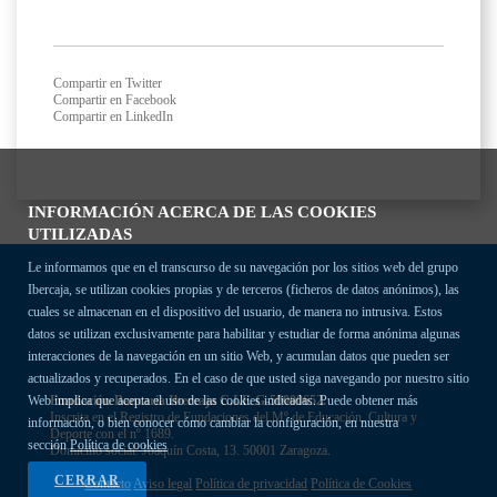
Compartir en Twitter
Compartir en Facebook
Compartir en LinkedIn
INFORMACIÓN ACERCA DE LAS COOKIES
UTILIZADAS
Le informamos que en el transcurso de su navegación por los sitios web del grupo
Ibercaja, se utilizan cookies propias y de terceros (ficheros de datos anónimos), las
cuales se almacenan en el dispositivo del usuario, de manera no intrusiva. Estos
datos se utilizan exclusivamente para habilitar y estudiar de forma anónima algunas
interacciones de la navegación en un sitio Web, y acumulan datos que pueden ser
actualizados y recuperados. En el caso de que usted siga navegando por nuestro sitio
Fundación Bancaria Ibercaja C.I.F. G-50000652.
Web implica que acepta el uso de las cookies indicadas. Puede obtener más
Inscrita en el Registro de Fundaciones del Mº de Educación, Cultura y
información, o bien conocer cómo cambiar la configuración, en nuestra
Deporte con el nº 1689.
sección
Política de cookies
Domicilio social: Joaquín Costa, 13. 50001 Zaragoza.
CERRAR
Contacto
Aviso legal
Política de privacidad
Política de Cookies