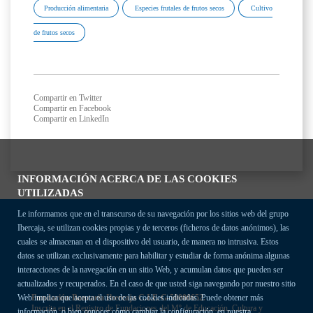
Producción alimentaria
Especies frutales de frutos secos
Cultivo
de frutos secos
Compartir en Twitter
Compartir en Facebook
Compartir en LinkedIn
INFORMACIÓN ACERCA DE LAS COOKIES
UTILIZADAS
Le informamos que en el transcurso de su navegación por los sitios web del grupo
Ibercaja, se utilizan cookies propias y de terceros (ficheros de datos anónimos), las
cuales se almacenan en el dispositivo del usuario, de manera no intrusiva. Estos
datos se utilizan exclusivamente para habilitar y estudiar de forma anónima algunas
interacciones de la navegación en un sitio Web, y acumulan datos que pueden ser
actualizados y recuperados. En el caso de que usted siga navegando por nuestro sitio
Fundación Bancaria Ibercaja C.I.F. G-50000652.
Web implica que acepta el uso de las cookies indicadas. Puede obtener más
Inscrita en el Registro de Fundaciones del Mº de Educación, Cultura y
información, o bien conocer cómo cambiar la configuración, en nuestra