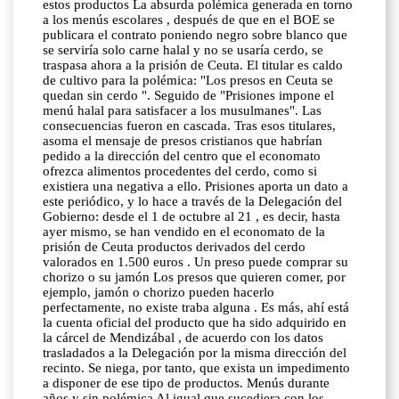
estos productos La absurda polémica generada en torno
a los menús escolares , después de que en el BOE se
publicara el contrato poniendo negro sobre blanco que
se serviría solo carne halal y no se usaría cerdo, se
traspasa ahora a la prisión de Ceuta. El titular es caldo
de cultivo para la polémica: "Los presos en Ceuta se
quedan sin cerdo ". Seguido de "Prisiones impone el
menú halal para satisfacer a los musulmanes". Las
consecuencias fueron en cascada. Tras esos titulares,
asoma el mensaje de presos cristianos que habrían
pedido a la dirección del centro que el economato
ofrezca alimentos procedentes del cerdo, como si
existiera una negativa a ello. Prisiones aporta un dato a
este periódico, y lo hace a través de la Delegación del
Gobierno: desde el 1 de octubre al 21 , es decir, hasta
ayer mismo, se han vendido en el economato de la
prisión de Ceuta productos derivados del cerdo
valorados en 1.500 euros . Un preso puede comprar su
chorizo o su jamón Los presos que quieren comer, por
ejemplo, jamón o chorizo pueden hacerlo
perfectamente, no existe traba alguna . Es más, ahí está
la cuenta oficial del producto que ha sido adquirido en
la cárcel de Mendizábal , de acuerdo con los datos
trasladados a la Delegación por la misma dirección del
recinto. Se niega, por tanto, que exista un impedimento
a disponer de ese tipo de productos. Menús durante
años y sin polémica Al igual que sucediera con los