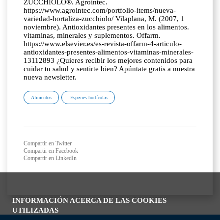
ZUCCHIOLO®. Agrointec.
https://www.agrointec.com/portfolio-items/nueva-
variedad-hortaliza-zucchiolo/ Vilaplana, M. (2007, 1
noviembre). Antioxidantes presentes en los alimentos.
vitaminas, minerales y suplementos. Offarm.
https://www.elsevier.es/es-revista-offarm-4-articulo-
antioxidantes-presentes-alimentos-vitaminas-minerales-
13112893 ¿Quieres recibir los mejores contenidos para
cuidar tu salud y sentirte bien? Apúntate gratis a nuestra
nueva newsletter.
Alimentos
Especies hortícolas
Compartir en Twitter
Compartir en Facebook
Compartir en LinkedIn
INFORMACIÓN ACERCA DE LAS COOKIES
UTILIZADAS