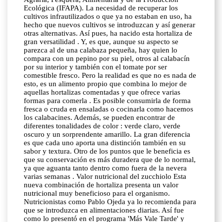
Ecológica (IFAPA). La necesidad de recuperar los
cultivos infrautilizados o que ya no estaban en uso, ha
hecho que nuevos cultivos se introduzcan y así generar
otras alternativas. Así pues, ha nacido esta hortaliza de
gran versatilidad . Y, es que, aunque su aspecto se
parezca al de una calabaza pequeña, hay quien lo
compara con un pepino por su piel, otros al calabacín
por su interior y también con el tomate por ser
comestible fresco. Pero la realidad es que no es nada de
esto, es un alimento propio que combina lo mejor de
aquellas hortalizas comentadas y que ofrece varias
formas para comerla . Es posible consumirla de forma
fresca o cruda en ensaladas o cocinarla como hacemos
los calabacines. Además, se pueden encontrar de
diferentes tonalidades de color : verde claro, verde
oscuro y un sorprendente amarillo. La gran diferencia
es que cada uno aporta una distinción también en su
sabor y textura. Otro de los puntos que le beneficia es
que su conservación es más duradera que de lo normal,
ya que aguanta tanto dentro como fuera de la nevera
varias semanas . Valor nutricional del zucchiolo Esta
nueva combinación de hortaliza presenta un valor
nutricional muy beneficioso para el organismo.
Nutricionistas como Pablo Ojeda ya lo recomienda para
que se introduzca en alimentaciones diarias. Así fue
como lo presentó en el programa 'Más Vale Tarde' y