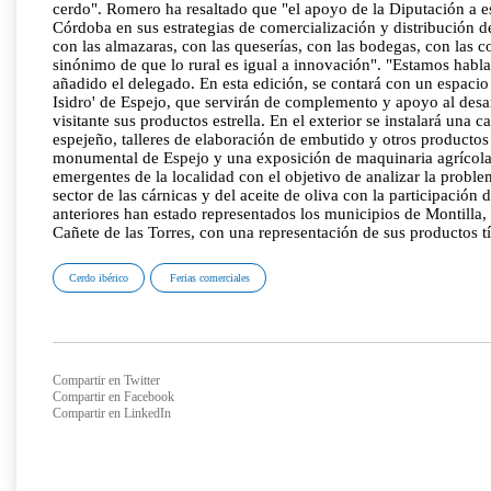
cerdo". Romero ha resaltado que "el apoyo de la Diputación a es
Córdoba en sus estrategias de comercialización y distribución 
con las almazaras, con las queserías, con las bodegas, con las c
sinónimo de que lo rural es igual a innovación". "Estamos habla
añadido el delegado. En esta edición, se contará con un espacio
Isidro' de Espejo, que servirán de complemento y apoyo al desar
visitante sus productos estrella. En el exterior se instalará una
espejeño, talleres de elaboración de embutido y otros productos t
monumental de Espejo y una exposición de maquinaria agrícola. 
emergentes de la localidad con el objetivo de analizar la problem
sector de las cárnicas y del aceite de oliva con la participación
anteriores han estado representados los municipios de Montilla,
Cañete de las Torres, con una representación de sus productos tí
Cerdo ibérico
Ferias comerciales
Compartir en Twitter
Compartir en Facebook
Compartir en LinkedIn