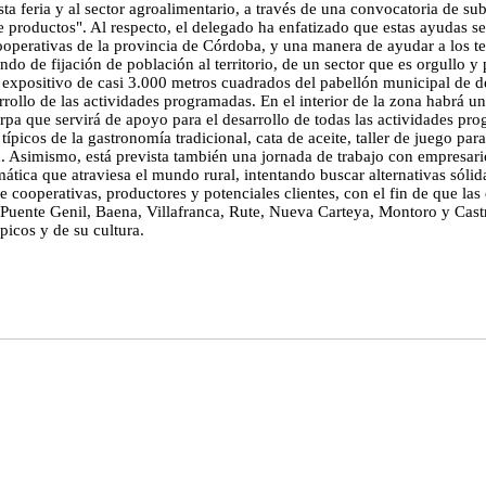
ta feria y al sector agroalimentario, a través de una convocatoria de s
de productos". Al respecto, el delegado ha enfatizado que estas ayudas
ooperativas de la provincia de Córdoba, y una manera de ayudar a los ter
ndo de fijación de población al territorio, de un sector que es orgullo 
 expositivo de casi 3.000 metros cuadrados del pabellón municipal de de
rollo de las actividades programadas. En el interior de la zona habrá u
 carpa que servirá de apoyo para el desarrollo de todas las actividades p
ípicos de la gastronomía tradicional, cata de aceite, taller de juego par
Asimismo, está prevista también una jornada de trabajo con empresarios
ática que atraviesa el mundo rural, intentando buscar alternativas sólidas
 de cooperativas, productores y potenciales clientes, con el fin de que l
 Puente Genil, Baena, Villafranca, Rute, Nueva Carteya, Montoro y Castro
picos y de su cultura.