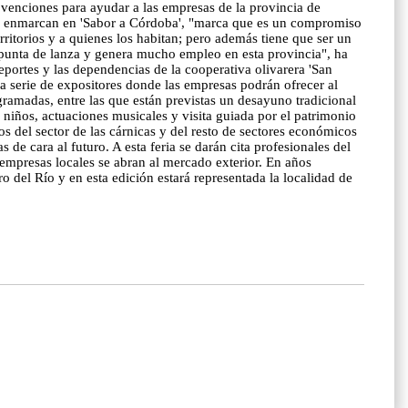
ubvenciones para ayudar a las empresas de la provincia de
 se enmarcan en 'Sabor a Córdoba', "marca que es un compromiso
ritorios y a quienes los habitan; pero además tiene que ser un
y punta de lanza y genera mucho empleo en esta provincia", ha
portes y las dependencias de la cooperativa olivarera 'San
na serie de expositores donde las empresas podrán ofrecer al
rogramadas, entre las que están previstas un desayuno tradicional
a niños, actuaciones musicales y visita guiada por el patrimonio
 del sector de las cárnicas y del resto de sectores económicos
 de cara al futuro. A esta feria se darán cita profesionales del
as empresas locales se abran al mercado exterior. En años
 del Río y en esta edición estará representada la localidad de