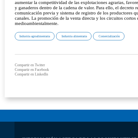
aumentar la competitividad de las explotaciones agrarias, favore
y ganaderos dentro de la cadena de valor. Para ello, el decreto
comunicación previa y sistema de registro de los productores qu
canales. La promoción de la venta directa y los circuitos cortos
medioambientalmente.
Industria agroalimentaria
Industria alimentaria
Comercialización
Compartir en Twitter
Compartir en Facebook
Compartir en LinkedIn