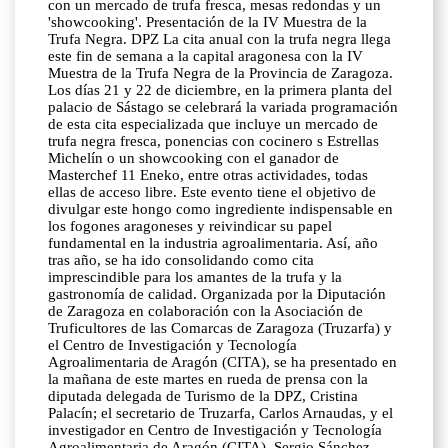
con un mercado de trufa fresca, mesas redondas y un
'showcooking'. Presentación de la IV Muestra de la
Trufa Negra. DPZ La cita anual con la trufa negra llega
este fin de semana a la capital aragonesa con la IV
Muestra de la Trufa Negra de la Provincia de Zaragoza.
Los días 21 y 22 de diciembre, en la primera planta del
palacio de Sástago se celebrará la variada programación
de esta cita especializada que incluye un mercado de
trufa negra fresca, ponencias con cocinero s Estrellas
Michelín o un showcooking con el ganador de
Masterchef 11 Eneko, entre otras actividades, todas
ellas de acceso libre. Este evento tiene el objetivo de
divulgar este hongo como ingrediente indispensable en
los fogones aragoneses y reivindicar su papel
fundamental en la industria agroalimentaria. Así, año
tras año, se ha ido consolidando como cita
imprescindible para los amantes de la trufa y la
gastronomía de calidad. Organizada por la Diputación
de Zaragoza en colaboración con la Asociación de
Truficultores de las Comarcas de Zaragoza (Truzarfa) y
el Centro de Investigación y Tecnología
Agroalimentaria de Aragón (CITA), se ha presentado en
la mañana de este martes en rueda de prensa con la
diputada delegada de Turismo de la DPZ, Cristina
Palacín; el secretario de Truzarfa, Carlos Arnaudas, y el
investigador en Centro de Investigación y Tecnología
Agroalimentaria de Aragón (CITA), Sergio Sánchez.