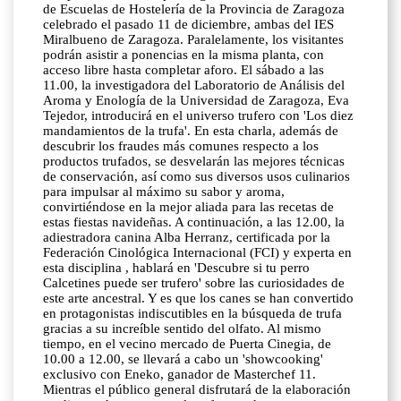
de Escuelas de Hostelería de la Provincia de Zaragoza
celebrado el pasado 11 de diciembre, ambas del IES
Miralbueno de Zaragoza. Paralelamente, los visitantes
podrán asistir a ponencias en la misma planta, con
acceso libre hasta completar aforo. El sábado a las
11.00, la investigadora del Laboratorio de Análisis del
Aroma y Enología de la Universidad de Zaragoza, Eva
Tejedor, introducirá en el universo trufero con 'Los diez
mandamientos de la trufa'. En esta charla, además de
descubrir los fraudes más comunes respecto a los
productos trufados, se desvelarán las mejores técnicas
de conservación, así como sus diversos usos culinarios
para impulsar al máximo su sabor y aroma,
convirtiéndose en la mejor aliada para las recetas de
estas fiestas navideñas. A continuación, a las 12.00, la
adiestradora canina Alba Herranz, certificada por la
Federación Cinológica Internacional (FCI) y experta en
esta disciplina , hablará en 'Descubre si tu perro
Calcetines puede ser trufero' sobre las curiosidades de
este arte ancestral. Y es que los canes se han convertido
en protagonistas indiscutibles en la búsqueda de trufa
gracias a su increíble sentido del olfato. Al mismo
tiempo, en el vecino mercado de Puerta Cinegia, de
10.00 a 12.00, se llevará a cabo un 'showcooking'
exclusivo con Eneko, ganador de Masterchef 11.
Mientras el público general disfrutará de la elaboración