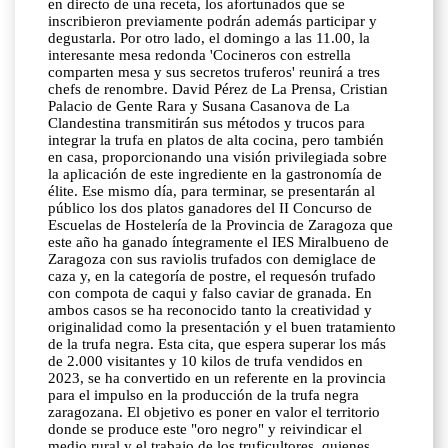
en directo de una receta, los afortunados que se
inscribieron previamente podrán además participar y
degustarla. Por otro lado, el domingo a las 11.00, la
interesante mesa redonda 'Cocineros con estrella
comparten mesa y sus secretos truferos' reunirá a tres
chefs de renombre. David Pérez de La Prensa, Cristian
Palacio de Gente Rara y Susana Casanova de La
Clandestina transmitirán sus métodos y trucos para
integrar la trufa en platos de alta cocina, pero también
en casa, proporcionando una visión privilegiada sobre
la aplicación de este ingrediente en la gastronomía de
élite. Ese mismo día, para terminar, se presentarán al
público los dos platos ganadores del II Concurso de
Escuelas de Hostelería de la Provincia de Zaragoza que
este año ha ganado íntegramente el IES Miralbueno de
Zaragoza con sus raviolis trufados con demiglace de
caza y, en la categoría de postre, el requesón trufado
con compota de caqui y falso caviar de granada. En
ambos casos se ha reconocido tanto la creatividad y
originalidad como la presentación y el buen tratamiento
de la trufa negra. Esta cita, que espera superar los más
de 2.000 visitantes y 10 kilos de trufa vendidos en
2023, se ha convertido en un referente en la provincia
para el impulso en la producción de la trufa negra
zaragozana. El objetivo es poner en valor el territorio
donde se produce este "oro negro" y reivindicar el
medio rural y el trabajo de los truficultores, quienes