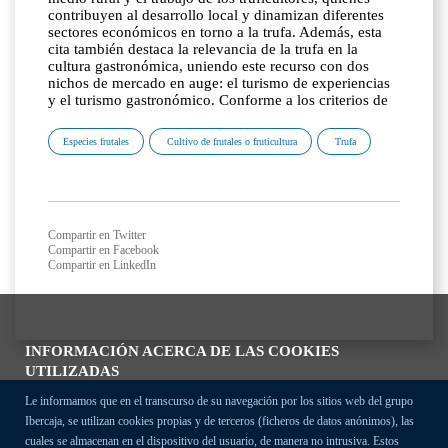
contribuyen al desarrollo local y dinamizan diferentes
sectores económicos en torno a la trufa. Además, esta
cita también destaca la relevancia de la trufa en la
cultura gastronómica, uniendo este recurso con dos
nichos de mercado en auge: el turismo de experiencias
y el turismo gastronómico. Conforme a los criterios de
Especies frutales
Cultivo de frutales o fruticultura
Trufa
Compartir en Twitter
Compartir en Facebook
Compartir en LinkedIn
INFORMACIÓN ACERCA DE LAS COOKIES
UTILIZADAS
Le informamos que en el transcurso de su navegación por los sitios web del grupo
Ibercaja, se utilizan cookies propias y de terceros (ficheros de datos anónimos), las
cuales se almacenan en el dispositivo del usuario, de manera no intrusiva. Estos