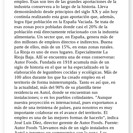
empleo. Esas son tres de las grandes aportaciones de la
industria conservera a lo largo de la historia. Lleva
demostrándolo desde principios del siglo XX y aún hoy
continúa realizando esta gran aportación que, además,
logra fijar población en la España Vaciada. Se trata de
esas zonas poco pobladas donde casi el 20% de la
población está directamente relacionado con la industria
alimentaria. Un sector que, en España, genera más de
dos millones de empleos directos e indirectos. Buena
parte de ellos, más de un 15%, en estas zonas rurales.
La Rioja es uno de esos lugares. Especialmente La
Rioja Baja. Allí se encuentra una de estas conserveras:
Autor Foods. Fundada en 1918 acumula más de un
siglo de historia en el que se ha especializado en la
elaboración de legumbres cocidas y ecológicas. Más de
100 años durante los que ha creado empleo en el
territorio de forma ininterrumpida. Tanto es así que, en
la actualidad, más del 90% de su plantilla tiene
residencia en Autol, donde se encuentran sus
instalaciones; o en los pueblos colindantes. "Aunque
nuestra proyección es internacional, pues exportamos a
más de una treintena de países, para nosotros es muy
importante colaborar en el avance del territorio. El
empleo es una de las mejores formas de hacerlo", indica
José Luis Díez, director gerente de Autor Foods. Fuente:
Autor Foods "Llevamos más de un siglo instalados en
Autol y tenemos un compromiso con la zona. Los