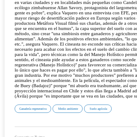
en varias ciudades y en localidades más pequeñas como Candeled
ecólogo zimbabuense Allan Savory, protagonista del largometraje
gente es pobre", explica Vaquero en una entrevista con EFE, per
mayor riesgo de desertificación padece en Europa según varios e
productora Metáfora Visual filmó sus charlas, además de a otros
que se encuentra en el humus", la capa superior del suelo con ac
método, sino crear "una simbiosis entre ganaderos y agricultor
alimentan". Además de los positivos efectos ambientales, "lo q
etc.", asegura Vaquero. El cineasta no esconde sus críticas hac
necesario para acabar con los efectos en el suelo del cambio cli
para la vida", pero técnicas como la del Manejo Holístico permit
sentido, el cineasta pide ayudar a estos ganaderos como sucede 
regenerativa (Manejo Holístico)" para favorecer su comercializac
lo único que haces es pagar por ello", lo que afecta también a "
gran industria. Por ese motivo "muchos productores" prefieren 
animales y el medioambiente. En la película, el espectador con
de Buey (Badajoz)" porque "mi abuelo era trashumante, así que 
proyección internacional en Chile y estos días llega a Madrid
(Ávila) porque "es importante que se vea en las ciudades, que s
Ganadería regenerativa
Medio ambiente
Suelo agrícola