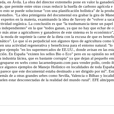
a, en Ávila. La obra del director extremeño pone en valor la ganadería
, que permite entre otras cosas reducir la huella de carbono agrícola e 
o esto se puede solucionar "con una planificación holística" de la prod
studios. "La idea primigenia del documental era grabar la gira de Manej
 expertos en la materia, examinando la idea de Savory de "volver a saca
tividad orgánica. La conclusión es que "la trashumancia tiene un papel es
es independientes" en la que "todos ganan, ya que no hay que echar de c
ue más atrae a agricultores y ganaderos de este sistema es lo económico
ia la moda de suprimir la carne de la dieta con la excusa de que es ben
mático". Lo que sí es perjudicial son algunos tipos de agricultura como 
en una actividad regenerativa y beneficiosa para el entorno natural: "lo 
por ejemplo "en los supermercados de EE.UU., donde avisan en las estant
ión. En España "existen los sellos Bio o Eco" pero en su opinión no refl
la industria láctea, que es bastante corrupta" ya que dejan al pequeño e
agruparse en webs como lacarnedepasto.com para vender pollo, cerdo ibé
oce algunos ejemplos de Manejo Holístico en localidades de toda España
parece que este documental estaba destinado a ser dirigido por mí". Es
 además de a otras grandes urbes como Sevilla, Valencia o Bilbao y loc
uelen estar desconectadas de la realidad del mundo rural". EFE alm/ppm