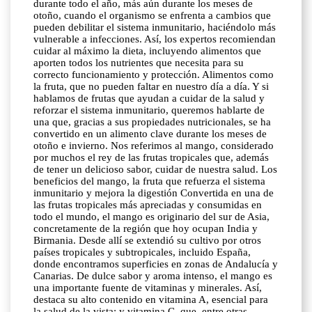
durante todo el año, más aún durante los meses de
otoño, cuando el organismo se enfrenta a cambios que
pueden debilitar el sistema inmunitario, haciéndolo más
vulnerable a infecciones. Así, los expertos recomiendan
cuidar al máximo la dieta, incluyendo alimentos que
aporten todos los nutrientes que necesita para su
correcto funcionamiento y protección. Alimentos como
la fruta, que no pueden faltar en nuestro día a día. Y si
hablamos de frutas que ayudan a cuidar de la salud y
reforzar el sistema inmunitario, queremos hablarte de
una que, gracias a sus propiedades nutricionales, se ha
convertido en un alimento clave durante los meses de
otoño e invierno. Nos referimos al mango, considerado
por muchos el rey de las frutas tropicales que, además
de tener un delicioso sabor, cuidar de nuestra salud. Los
beneficios del mango, la fruta que refuerza el sistema
inmunitario y mejora la digestión Convertida en una de
las frutas tropicales más apreciadas y consumidas en
todo el mundo, el mango es originario del sur de Asia,
concretamente de la región que hoy ocupan India y
Birmania. Desde allí se extendió su cultivo por otros
países tropicales y subtropicales, incluido España,
donde encontramos superficies en zonas de Andalucía y
Canarias. De dulce sabor y aroma intenso, el mango es
una importante fuente de vitaminas y minerales. Así,
destaca su alto contenido en vitamina A, esencial para
la salud de la vista; y vitamina C, que, entre otras