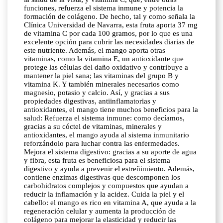
funciones, refuerza el sistema inmune y potencia la
formación de colágeno. De hecho, tal y como señala la
Clínica Universidad de Navarra, esta fruta aporta 37 mg
de vitamina C por cada 100 gramos, por lo que es una
excelente opción para cubrir las necesidades diarias de
este nutriente. Además, el mango aporta otras
vitaminas, como la vitamina E, un antioxidante que
protege las células del daño oxidativo y contribuye a
mantener la piel sana; las vitaminas del grupo B y
vitamina K. Y también minerales necesarios como
magnesio, potasio y calcio. Así, y gracias a sus
propiedades digestivas, antiinflamatorias y
antioxidantes, el mango tiene muchos beneficios para la
salud: Refuerza el sistema inmune: como decíamos,
gracias a su cóctel de vitaminas, minerales y
antioxidantes, el mango ayuda al sistema inmunitario
reforzándolo para luchar contra las enfermedades.
Mejora el sistema digestivo: gracias a su aporte de agua
y fibra, esta fruta es beneficiosa para el sistema
digestivo y ayuda a prevenir el estreñimiento. Además,
contiene enzimas digestivas que descomponen los
carbohidratos complejos y compuestos que ayudan a
reducir la inflamación y la acidez. Cuida la piel y el
cabello: el mango es rico en vitamina A, que ayuda a la
regeneración celular y aumenta la producción de
colágeno para mejorar la elasticidad y reducir las