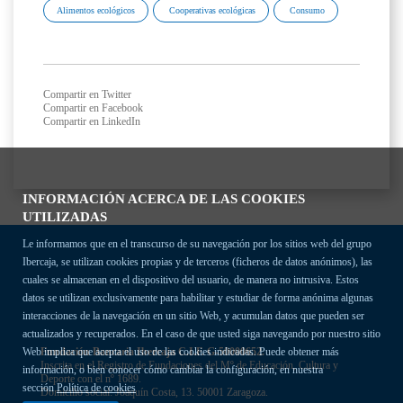
Alimentos ecológicos
Cooperativas ecológicas
Consumo
Compartir en Twitter
Compartir en Facebook
Compartir en LinkedIn
INFORMACIÓN ACERCA DE LAS COOKIES
UTILIZADAS
Le informamos que en el transcurso de su navegación por los sitios web del grupo
Ibercaja, se utilizan cookies propias y de terceros (ficheros de datos anónimos), las
cuales se almacenan en el dispositivo del usuario, de manera no intrusiva. Estos
datos se utilizan exclusivamente para habilitar y estudiar de forma anónima algunas
interacciones de la navegación en un sitio Web, y acumulan datos que pueden ser
actualizados y recuperados. En el caso de que usted siga navegando por nuestro sitio
Fundación Bancaria Ibercaja C.I.F. G-50000652.
Web implica que acepta el uso de las cookies indicadas. Puede obtener más
Inscrita en el Registro de Fundaciones del Mº de Educación, Cultura y
información, o bien conocer cómo cambiar la configuración, en nuestra
Deporte con el nº 1689.
sección
Política de cookies
Domicilio social: Joaquín Costa, 13. 50001 Zaragoza.