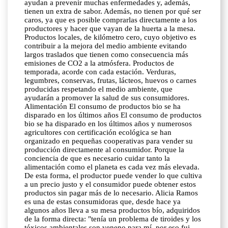
ayudan a prevenir muchas enfermedades y, además,
tienen un extra de sabor. Además, no tienen por qué ser
caros, ya que es posible comprarlas directamente a los
productores y hacer que vayan de la huerta a la mesa.
Productos locales, de kilómetro cero, cuyo objetivo es
contribuir a la mejora del medio ambiente evitando
largos traslados que tienen como consecuencia más
emisiones de CO2 a la atmósfera. Productos de
temporada, acorde con cada estación. Verduras,
legumbres, conservas, frutas, lácteos, huevos o carnes
producidas respetando el medio ambiente, que
ayudarán a promover la salud de sus consumidores.
Alimentación El consumo de productos bio se ha
disparado en los últimos años El consumo de productos
bio se ha disparado en los últimos años y numerosos
agricultores con certificación ecológica se han
organizado en pequeñas cooperativas para vender su
producción directamente al consumidor. Porque la
conciencia de que es necesario cuidar tanto la
alimentación como el planeta es cada vez más elevada.
De esta forma, el productor puede vender lo que cultiva
a un precio justo y el consumidor puede obtener estos
productos sin pagar más de lo necesario. Alicia Ramos
es una de estas consumidoras que, desde hace ya
algunos años lleva a su mesa productos bío, adquiridos
de la forma directa: "tenía un problema de tiroides y los
tóxicos ambientales son veneno para mí, por eso fui