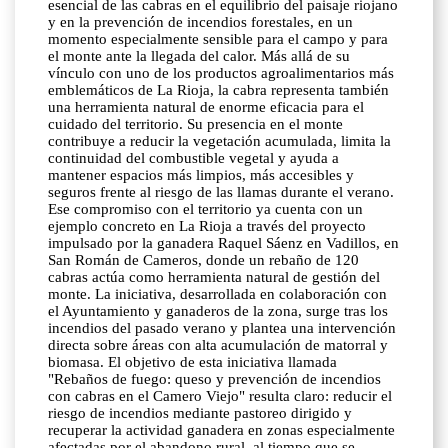
esencial de las cabras en el equilibrio del paisaje riojano
y en la prevención de incendios forestales, en un
momento especialmente sensible para el campo y para
el monte ante la llegada del calor. Más allá de su
vínculo con uno de los productos agroalimentarios más
emblemáticos de La Rioja, la cabra representa también
una herramienta natural de enorme eficacia para el
cuidado del territorio. Su presencia en el monte
contribuye a reducir la vegetación acumulada, limita la
continuidad del combustible vegetal y ayuda a
mantener espacios más limpios, más accesibles y
seguros frente al riesgo de las llamas durante el verano.
Ese compromiso con el territorio ya cuenta con un
ejemplo concreto en La Rioja a través del proyecto
impulsado por la ganadera Raquel Sáenz en Vadillos, en
San Román de Cameros, donde un rebaño de 120
cabras actúa como herramienta natural de gestión del
monte. La iniciativa, desarrollada en colaboración con
el Ayuntamiento y ganaderos de la zona, surge tras los
incendios del pasado verano y plantea una intervención
directa sobre áreas con alta acumulación de matorral y
biomasa. El objetivo de esta iniciativa llamada
"Rebaños de fuego: queso y prevención de incendios
con cabras en el Camero Viejo" resulta claro: reducir el
riesgo de incendios mediante pastoreo dirigido y
recuperar la actividad ganadera en zonas especialmente
afectadas por el abandono rural, al tiempo que se