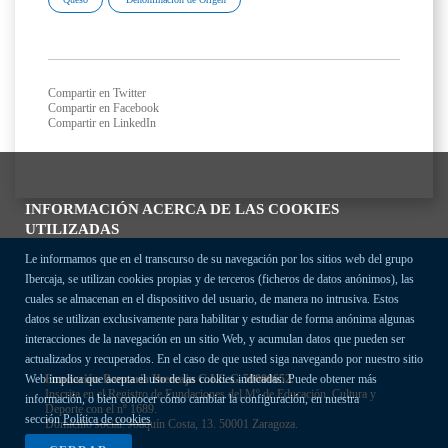
Compartir en Twitter
Compartir en Facebook
Compartir en LinkedIn
INFORMACIÓN ACERCA DE LAS COOKIES
UTILIZADAS
Le informamos que en el transcurso de su navegación por los sitios web del grupo
Ibercaja, se utilizan cookies propias y de terceros (ficheros de datos anónimos), las
cuales se almacenan en el dispositivo del usuario, de manera no intrusiva. Estos
datos se utilizan exclusivamente para habilitar y estudiar de forma anónima algunas
interacciones de la navegación en un sitio Web, y acumulan datos que pueden ser
actualizados y recuperados. En el caso de que usted siga navegando por nuestro sitio
Fundación Bancaria Ibercaja C.I.F. G-50000652.
Web implica que acepta el uso de las cookies indicadas. Puede obtener más
Inscrita en el Registro de Fundaciones del Mº de Educación, Cultura y
información, o bien conocer cómo cambiar la configuración, en nuestra
Deporte con el nº 1689.
sección
Política de cookies
Domicilio social: Joaquín Costa, 13. 50001 Zaragoza.