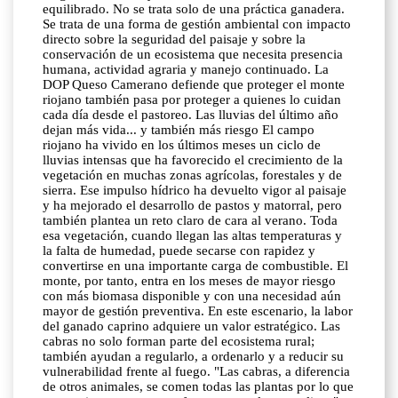
equilibrado. No se trata solo de una práctica ganadera.
Se trata de una forma de gestión ambiental con impacto
directo sobre la seguridad del paisaje y sobre la
conservación de un ecosistema que necesita presencia
humana, actividad agraria y manejo continuado. La
DOP Queso Camerano defiende que proteger el monte
riojano también pasa por proteger a quienes lo cuidan
cada día desde el pastoreo. Las lluvias del último año
dejan más vida... y también más riesgo El campo
riojano ha vivido en los últimos meses un ciclo de
lluvias intensas que ha favorecido el crecimiento de la
vegetación en muchas zonas agrícolas, forestales y de
sierra. Ese impulso hídrico ha devuelto vigor al paisaje
y ha mejorado el desarrollo de pastos y matorral, pero
también plantea un reto claro de cara al verano. Toda
esa vegetación, cuando llegan las altas temperaturas y
la falta de humedad, puede secarse con rapidez y
convertirse en una importante carga de combustible. El
monte, por tanto, entra en los meses de mayor riesgo
con más biomasa disponible y con una necesidad aún
mayor de gestión preventiva. En este escenario, la labor
del ganado caprino adquiere un valor estratégico. Las
cabras no solo forman parte del ecosistema rural;
también ayudan a regularlo, a ordenarlo y a reducir su
vulnerabilidad frente al fuego. "Las cabras, a diferencia
de otros animales, se comen todas las plantas por lo que