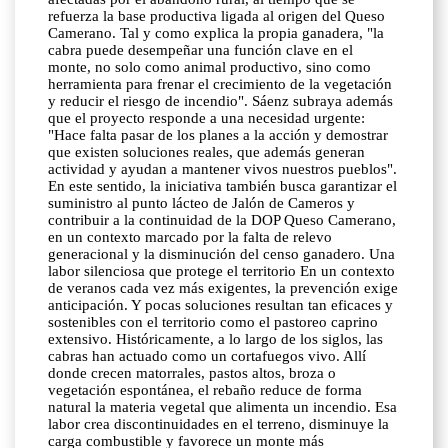
refuerza la base productiva ligada al origen del Queso
Camerano. Tal y como explica la propia ganadera, "la
cabra puede desempeñar una función clave en el
monte, no solo como animal productivo, sino como
herramienta para frenar el crecimiento de la vegetación
y reducir el riesgo de incendio". Sáenz subraya además
que el proyecto responde a una necesidad urgente:
"Hace falta pasar de los planes a la acción y demostrar
que existen soluciones reales, que además generan
actividad y ayudan a mantener vivos nuestros pueblos".
En este sentido, la iniciativa también busca garantizar el
suministro al punto lácteo de Jalón de Cameros y
contribuir a la continuidad de la DOP Queso Camerano,
en un contexto marcado por la falta de relevo
generacional y la disminución del censo ganadero. Una
labor silenciosa que protege el territorio En un contexto
de veranos cada vez más exigentes, la prevención exige
anticipación. Y pocas soluciones resultan tan eficaces y
sostenibles con el territorio como el pastoreo caprino
extensivo. Históricamente, a lo largo de los siglos, las
cabras han actuado como un cortafuegos vivo. Allí
donde crecen matorrales, pastos altos, broza o
vegetación espontánea, el rebaño reduce de forma
natural la materia vegetal que alimenta un incendio. Esa
labor crea discontinuidades en el terreno, disminuye la
carga combustible y favorece un monte más