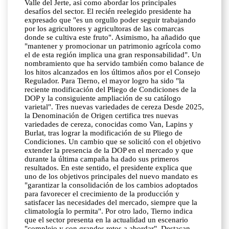
Valle del Jerte, así como abordar los principales
desafíos del sector. El recién reelegido presidente ha
expresado que "es un orgullo poder seguir trabajando
por los agricultores y agricultoras de las comarcas
donde se cultiva este fruto". Asimismo, ha añadido que
"mantener y promocionar un patrimonio agrícola como
el de esta región implica una gran responsabilidad". Un
nombramiento que ha servido también como balance de
los hitos alcanzados en los últimos años por el Consejo
Regulador. Para Tierno, el mayor logro ha sido "la
reciente modificación del Pliego de Condiciones de la
DOP y la consiguiente ampliación de su catálogo
varietal". Tres nuevas variedades de cereza Desde 2025,
la Denominación de Origen certifica tres nuevas
variedades de cereza, conocidas como Van, Lapins y
Burlat, tras lograr la modificación de su Pliego de
Condiciones. Un cambio que se solicitó con el objetivo
extender la presencia de la DOP en el mercado y que
durante la última campaña ha dado sus primeros
resultados. En este sentido, el presidente explica que
uno de los objetivos principales del nuevo mandato es
"garantizar la consolidación de los cambios adoptados
para favorecer el crecimiento de la producción y
satisfacer las necesidades del mercado, siempre que la
climatología lo permita". Por otro lado, Tierno indica
que el sector presenta en la actualidad un escenario
"complejo y con grandes retos a abordar". Destacan,