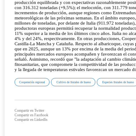
producción equilibrada y con expectativas razonablemente posit
con 316.312 toneladas (+9,5%); el melocotón, con 311.779 tone
incrementos de producción, aunque regiones como Extremadura r
meteorológicas de las próximas semanas. En el ámbito europeo,
millones de toneladas, por delante de Italia (911.972 toneladas)
productoras europeas permitirá recuperar la normalidad produc
11% superior a la media de los últimos cinco años. Italia no al
4% y del 24%, respectivamente. En otras producciones, Coopera
Castilla-La Mancha y Cataluña. Respecto al albaricoque, cuyas
que en 2025, aunque un 13% por encima de la media del periodo
principales mercados europeos acompañen y favorezcan el consum
señaló. Asimismo, recordó que "la adaptación al cambio climático
fitosanitarias, que compromete la competitividad de las producc
y la llegada de temperaturas estivales favorezcan un mercado d
Cooperación regional
Cultivo de frutales de hueso
Especies frutales de hueso
Compartir en Twitter
Compartir en Facebook
Compartir en LinkedIn