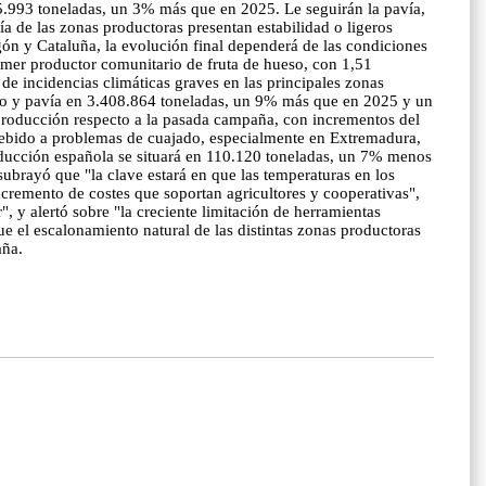
85.993 toneladas, un 3% más que en 2025. Le seguirán la pavía,
de las zonas productoras presentan estabilidad o ligeros
n y Cataluña, la evolución final dependerá de las condiciones
mer productor comunitario de fruta de hueso, con 1,51
de incidencias climáticas graves en las principales zonas
ayo y pavía en 3.408.864 toneladas, un 9% más que en 2025 y un
n producción respecto a la pasada campaña, con incrementos del
debido a problemas de cuajado, especialmente en Extremadura,
oducción española se situará en 110.120 toneladas, un 7% menos
brayó que "la clave estará en que las temperaturas en los
cremento de costes que soportan agricultores y cooperativas",
, y alertó sobre "la creciente limitación de herramientas
e el escalonamiento natural de las distintas zonas productoras
aña.