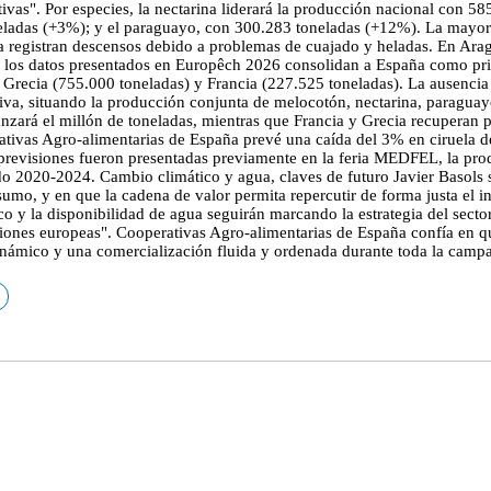
ivas". Por especies, la nectarina liderará la producción nacional con 5
ladas (+3%); y el paraguayo, con 300.283 toneladas (+12%). La mayoría 
egistran descensos debido a problemas de cuajado y heladas. En Aragó
 los datos presentados en Europêch 2026 consolidan a España como pri
, Grecia (755.000 toneladas) y Francia (227.525 toneladas). La ausencia 
tiva, situando la producción conjunta de melocotón, nectarina, paragu
canzará el millón de toneladas, mientras que Francia y Grecia recupera
tivas Agro-alimentarias de España prevé una caída del 3% en ciruela 
 previsiones fueron presentadas previamente en la feria MEDFEL, la pr
 2020-2024. Cambio climático y agua, claves de futuro Javier Basols su
o, y en que la cadena de valor permita repercutir de forma justa el in
 y la disponibilidad de agua seguirán marcando la estrategia del sector"
iones europeas". Cooperativas Agro-alimentarias de España confía en qu
inámico y una comercialización fluida y ordenada durante toda la camp