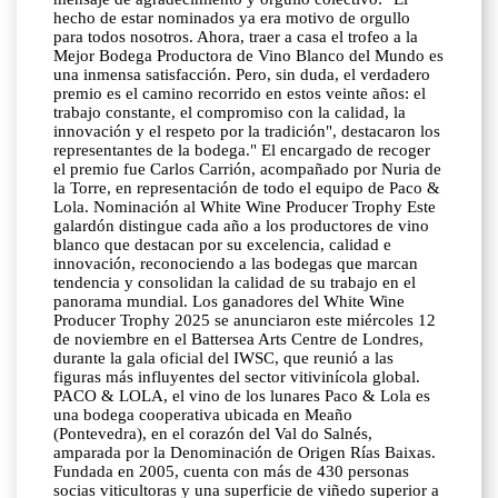
hecho de estar nominados ya era motivo de orgullo
para todos nosotros. Ahora, traer a casa el trofeo a la
Mejor Bodega Productora de Vino Blanco del Mundo es
una inmensa satisfacción. Pero, sin duda, el verdadero
premio es el camino recorrido en estos veinte años: el
trabajo constante, el compromiso con la calidad, la
innovación y el respeto por la tradición", destacaron los
representantes de la bodega." El encargado de recoger
el premio fue Carlos Carrión, acompañado por Nuria de
la Torre, en representación de todo el equipo de Paco &
Lola. Nominación al White Wine Producer Trophy Este
galardón distingue cada año a los productores de vino
blanco que destacan por su excelencia, calidad e
innovación, reconociendo a las bodegas que marcan
tendencia y consolidan la calidad de su trabajo en el
panorama mundial. Los ganadores del White Wine
Producer Trophy 2025 se anunciaron este miércoles 12
de noviembre en el Battersea Arts Centre de Londres,
durante la gala oficial del IWSC, que reunió a las
figuras más influyentes del sector vitivinícola global.
PACO & LOLA, el vino de los lunares Paco & Lola es
una bodega cooperativa ubicada en Meaño
(Pontevedra), en el corazón del Val do Salnés,
amparada por la Denominación de Origen Rías Baixas.
Fundada en 2005, cuenta con más de 430 personas
socias viticultoras y una superficie de viñedo superior a