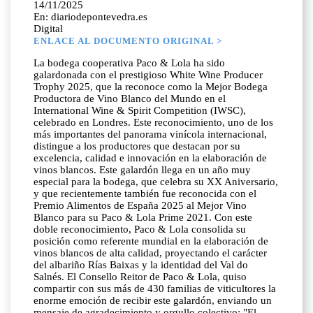
14/11/2025
En: diariodepontevedra.es
Digital
ENLACE AL DOCUMENTO ORIGINAL >
La bodega cooperativa Paco & Lola ha sido
galardonada con el prestigioso White Wine Producer
Trophy 2025, que la reconoce como la Mejor Bodega
Productora de Vino Blanco del Mundo en el
International Wine & Spirit Competition (IWSC),
celebrado en Londres. Este reconocimiento, uno de los
más importantes del panorama vinícola internacional,
distingue a los productores que destacan por su
excelencia, calidad e innovación en la elaboración de
vinos blancos. Este galardón llega en un año muy
especial para la bodega, que celebra su XX Aniversario,
y que recientemente también fue reconocida con el
Premio Alimentos de España 2025 al Mejor Vino
Blanco para su Paco & Lola Prime 2021. Con este
doble reconocimiento, Paco & Lola consolida su
posición como referente mundial en la elaboración de
vinos blancos de alta calidad, proyectando el carácter
del albariño Rías Baixas y la identidad del Val do
Salnés. El Consello Reitor de Paco & Lola, quiso
compartir con sus más de 430 familias de viticultores la
enorme emoción de recibir este galardón, enviando un
mensaje de agradecimiento y orgullo colectivo: "El