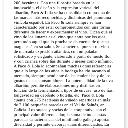
200 hectáreas. Con una filosofía basada en la
innovación, el diseño y la expresión varietal del
albariño, Paco & Lola se ha consolidado como una de
las marcas más reconocidas y dinámicas del panorama
vinícola español. En Paco & Lola siempre se han
caracterizado por estar comprometidos con una forma
diferente de hacer y experimentar el vino. Dicen que el
vino de los lunares es el vino que entra por los ojos,
pero todo aquel que lo prueba se da cuenta de que su
magia está en su sabor. Se caracteriza por ser un vino
de marcada expresión atlántica, con un paladar
sofisticado y elegante, elaborado a partir de mosto flor
y con crianza sobre lías durante 3 meses como mínimo.
A Paco & Lola lo acompañan muchas otras referencias
que a lo largo de los años la bodega ha ido sacando al
mercado, siempre pendiente de las tendencias y de los
gustos de sus consumidores. La potencialidad de la uva
albariño, permite elaboraciones muy distintas en
función de la fermentación, tipos de envase, uso de lías,
longevidad en depósito o botella, etc. Paco & Lola
cuenta con 275 hectáreas de viñedo repartidas en más
de 2.100 pequeñas parcelas en el Val do Salnés, en
Galicia. Los socios y socias de la cooperativa son el
principal valor diferenciador, la suma de todas estas
parcelas características del minifundio gallego aportan
diversidad y permite elaborar vinos diferenciados. En