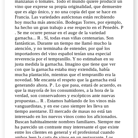
manzanas o tomates. Todo el mundo quiere producir un
vino que exprese su propia originalidad, que demuestre
que es algo único, y no una copia del que se hace en
Francia. Las variedades autóctonas están recibiendo
hoy mucha más atención. Bodegas Torres, por ejemplo,
ha hecho un gran trabajo a ese respecto en el Penedés. P
. Se me ocurre pensar en el auge de la variedad
garnacha... R . Sí, todas esas viñas centenarias. Son
fantásticas. Durante un tiempo me llamó mucho la
atención, y no terminaba de entender, por qué los
importadores del vino español tenían una especial
reverencia por el tempranillo. Y no estimaban en su
justa medida la garnacha. Imagino que tiene que ver
con que la garnacha estaba muy extendida, había
mucha plantación, mientras que el tempranillo era la
novedad. Me encanta el respeto que la garnacha está
generando ahora. P . Lo que pasa, estará de acuerdo, es
que la mayoría de los consumidores, a la hora de la
verdad, son conservadores y escépticos ante nuevas
propuestas... R . Estamos hablando de los vinos más
vanguardistas, y en ese caso siempre les lleva un
tiempo asentarse. El mercado de masas no está tan
interesado en los nuevos vinos como los aficionados.
Buscan habitualmente nombres familiares. Siempre me
ha parecido un contraste muy interesante el que existe
entre los clientes en general y el profesional cuando
ambos leen la carta de vinos en un restaurante. Los