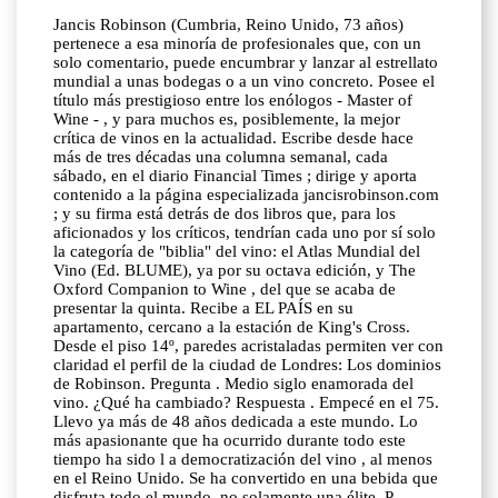
Jancis Robinson (Cumbria, Reino Unido, 73 años)
pertenece a esa minoría de profesionales que, con un
solo comentario, puede encumbrar y lanzar al estrellato
mundial a unas bodegas o a un vino concreto. Posee el
título más prestigioso entre los enólogos - Master of
Wine - , y para muchos es, posiblemente, la mejor
crítica de vinos en la actualidad. Escribe desde hace
más de tres décadas una columna semanal, cada
sábado, en el diario Financial Times ; dirige y aporta
contenido a la página especializada jancisrobinson.com
; y su firma está detrás de dos libros que, para los
aficionados y los críticos, tendrían cada uno por sí solo
la categoría de "biblia" del vino: el Atlas Mundial del
Vino (Ed. BLUME), ya por su octava edición, y The
Oxford Companion to Wine , del que se acaba de
presentar la quinta. Recibe a EL PAÍS en su
apartamento, cercano a la estación de King's Cross.
Desde el piso 14º, paredes acristaladas permiten ver con
claridad el perfil de la ciudad de Londres: Los dominios
de Robinson. Pregunta . Medio siglo enamorada del
vino. ¿Qué ha cambiado? Respuesta . Empecé en el 75.
Llevo ya más de 48 años dedicada a este mundo. Lo
más apasionante que ha ocurrido durante todo este
tiempo ha sido l a democratización del vino , al menos
en el Reino Unido. Se ha convertido en una bebida que
disfruta todo el mundo, no solamente una élite. P .