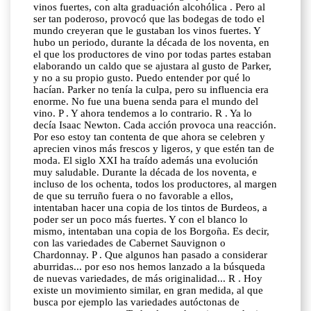
vinos fuertes, con alta graduación alcohólica . Pero al
ser tan poderoso, provocó que las bodegas de todo el
mundo creyeran que le gustaban los vinos fuertes. Y
hubo un periodo, durante la década de los noventa, en
el que los productores de vino por todas partes estaban
elaborando un caldo que se ajustara al gusto de Parker,
y no a su propio gusto. Puedo entender por qué lo
hacían. Parker no tenía la culpa, pero su influencia era
enorme. No fue una buena senda para el mundo del
vino. P . Y ahora tendemos a lo contrario. R . Ya lo
decía Isaac Newton. Cada acción provoca una reacción.
Por eso estoy tan contenta de que ahora se celebren y
aprecien vinos más frescos y ligeros, y que estén tan de
moda. El siglo XXI ha traído además una evolución
muy saludable. Durante la década de los noventa, e
incluso de los ochenta, todos los productores, al margen
de que su terruño fuera o no favorable a ellos,
intentaban hacer una copia de los tintos de Burdeos, a
poder ser un poco más fuertes. Y con el blanco lo
mismo, intentaban una copia de los Borgoña. Es decir,
con las variedades de Cabernet Sauvignon o
Chardonnay. P . Que algunos han pasado a considerar
aburridas... por eso nos hemos lanzado a la búsqueda
de nuevas variedades, de más originalidad... R . Hoy
existe un movimiento similar, en gran medida, al que
busca por ejemplo las variedades autóctonas de