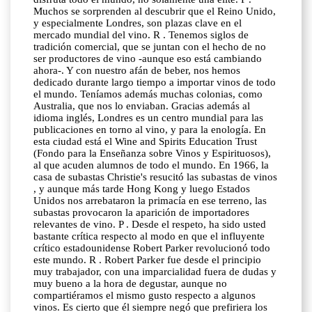
Muchos se sorprenden al descubrir que el Reino Unido,
y especialmente Londres, son plazas clave en el
mercado mundial del vino. R . Tenemos siglos de
tradición comercial, que se juntan con el hecho de no
ser productores de vino -aunque eso está cambiando
ahora-. Y con nuestro afán de beber, nos hemos
dedicado durante largo tiempo a importar vinos de todo
el mundo. Teníamos además muchas colonias, como
Australia, que nos lo enviaban. Gracias además al
idioma inglés, Londres es un centro mundial para las
publicaciones en torno al vino, y para la enología. En
esta ciudad está el Wine and Spirits Education Trust
(Fondo para la Enseñanza sobre Vinos y Espirituosos),
al que acuden alumnos de todo el mundo. En 1966, la
casa de subastas Christie's resucitó las subastas de vinos
, y aunque más tarde Hong Kong y luego Estados
Unidos nos arrebataron la primacía en ese terreno, las
subastas provocaron la aparición de importadores
relevantes de vino. P . Desde el respeto, ha sido usted
bastante crítica respecto al modo en que el influyente
crítico estadounidense Robert Parker revolucionó todo
este mundo. R . Robert Parker fue desde el principio
muy trabajador, con una imparcialidad fuera de dudas y
muy bueno a la hora de degustar, aunque no
compartiéramos el mismo gusto respecto a algunos
vinos. Es cierto que él siempre negó que prefiriera los