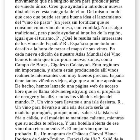
movimiento que ha surgido ahora para producir jerez
de viñedo único. Creo que ayudará a introducir nuevas
dinámicas en esta categoría de vino. Del mismo modo
que creo que puede ser una buena idea el lanzamiento
del "vino de pasto" [un jerez sin fortificar que se
consume como vino de mesa, con comida]. No es algo
tradicional, pero puede ayudar al impulso de la región,
igual que el turismo. P . ¿Qué le resulta más interesante
de los vinos de España? R . España supone todo un
desafío a la hora de trazar el mapa de sus vinos. En
cada nueva edición de nuestro Atlas Mundial del Vino
hemos tenido que incorporar nuevas zonas, como
Campo de Borja , Cigales o Calatayud. Eran regiones
sin importancia, y ahora están produciendo allí vinos
realmente interesantes con muy buenos precios. España
tiene tantos viñedos viejos, algo que a mí me apasiona.
De hecho, hemos lanzado una página web de acceso
libre que se llama oldvineregistry.org con el propósito
de recoger y localizar todos los viñedos viejos del
mundo. P . Un vino para llevarse a una isla desierta. R .
Un vino para llevarse a una isla desierta sería un
madeira portugués, porque nunca sabes si la isla será
fría o cálida, y el madeira te mantiene caliente, mientras
que su acidez te refresca. Y una botella abierta de ese
vino dura eternamente. P . El mejor vino que ha
probado. R . Un magnum de Château Cheval Blanc
[bodega de Saint-Émilion, Francia] de 1947. Salió de la