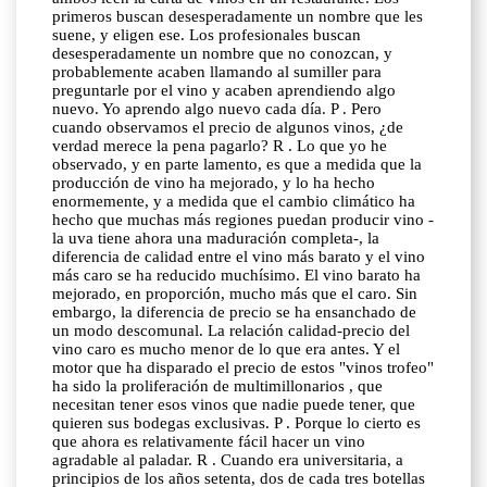
primeros buscan desesperadamente un nombre que les
suene, y eligen ese. Los profesionales buscan
desesperadamente un nombre que no conozcan, y
probablemente acaben llamando al sumiller para
preguntarle por el vino y acaben aprendiendo algo
nuevo. Yo aprendo algo nuevo cada día. P . Pero
cuando observamos el precio de algunos vinos, ¿de
verdad merece la pena pagarlo? R . Lo que yo he
observado, y en parte lamento, es que a medida que la
producción de vino ha mejorado, y lo ha hecho
enormemente, y a medida que el cambio climático ha
hecho que muchas más regiones puedan producir vino -
la uva tiene ahora una maduración completa-, la
diferencia de calidad entre el vino más barato y el vino
más caro se ha reducido muchísimo. El vino barato ha
mejorado, en proporción, mucho más que el caro. Sin
embargo, la diferencia de precio se ha ensanchado de
un modo descomunal. La relación calidad-precio del
vino caro es mucho menor de lo que era antes. Y el
motor que ha disparado el precio de estos "vinos trofeo"
ha sido la proliferación de multimillonarios , que
necesitan tener esos vinos que nadie puede tener, que
quieren sus bodegas exclusivas. P . Porque lo cierto es
que ahora es relativamente fácil hacer un vino
agradable al paladar. R . Cuando era universitaria, a
principios de los años setenta, dos de cada tres botellas