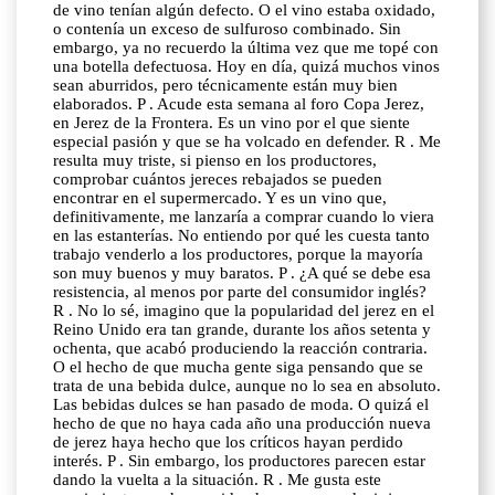
de vino tenían algún defecto. O el vino estaba oxidado,
o contenía un exceso de sulfuroso combinado. Sin
embargo, ya no recuerdo la última vez que me topé con
una botella defectuosa. Hoy en día, quizá muchos vinos
sean aburridos, pero técnicamente están muy bien
elaborados. P . Acude esta semana al foro Copa Jerez,
en Jerez de la Frontera. Es un vino por el que siente
especial pasión y que se ha volcado en defender. R . Me
resulta muy triste, si pienso en los productores,
comprobar cuántos jereces rebajados se pueden
encontrar en el supermercado. Y es un vino que,
definitivamente, me lanzaría a comprar cuando lo viera
en las estanterías. No entiendo por qué les cuesta tanto
trabajo venderlo a los productores, porque la mayoría
son muy buenos y muy baratos. P . ¿A qué se debe esa
resistencia, al menos por parte del consumidor inglés?
R . No lo sé, imagino que la popularidad del jerez en el
Reino Unido era tan grande, durante los años setenta y
ochenta, que acabó produciendo la reacción contraria.
O el hecho de que mucha gente siga pensando que se
trata de una bebida dulce, aunque no lo sea en absoluto.
Las bebidas dulces se han pasado de moda. O quizá el
hecho de que no haya cada año una producción nueva
de jerez haya hecho que los críticos hayan perdido
interés. P . Sin embargo, los productores parecen estar
dando la vuelta a la situación. R . Me gusta este