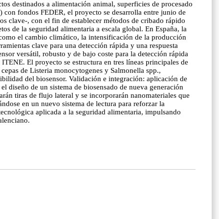
tos destinados a alimentación animal, superficies de procesado
) con fondos FEDER, el proyecto se desarrolla entre junio de
os clave-, con el fin de establecer métodos de cribado rápido
tos de la seguridad alimentaria a escala global. En España, la
como el cambio climático, la intensificación de la producción
rramientas clave para una detección rápida y una respuesta
or versátil, robusto y de bajo coste para la detección rápida
 ITENE. El proyecto se estructura en tres líneas principales de
as cepas de Listeria monocytogenes y Salmonella spp.,
ilidad del biosensor. Validación e integración: aplicación de
n el diseño de un sistema de biosensado de nueva generación
rán tiras de flujo lateral y se incorporarán nanomateriales que
rándose en un nuevo sistema de lectura para reforzar la
tecnológica aplicada a la seguridad alimentaria, impulsando
alenciano.