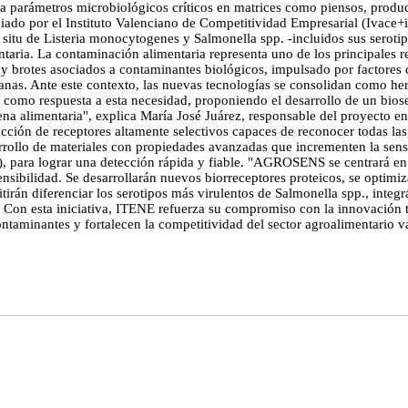
a parámetros microbiológicos críticos en matrices como piensos, produc
do por el Instituto Valenciano de Competitividad Empresarial (Ivace+i
 situ de Listeria monocytogenes y Salmonella spp. -incluidos sus serotip
taria. La contaminación alimentaria representa uno de los principales re
 y brotes asociados a contaminantes biológicos, impulsado por factores 
ianas. Ante este contexto, las nuevas tecnologías se consolidan como he
omo respuesta a esta necesidad, proponiendo el desarrollo de un biosens
ena alimentaria", explica María José Juárez, responsable del proyecto en
ducción de receptores altamente selectivos capaces de reconocer todas l
rollo de materiales con propiedades avanzadas que incrementen la sensib
A), para lograr una detección rápida y fiable. "AGROSENS se centrará e
nsibilidad. Se desarrollarán nuevos biorreceptores proteicos, se optimiza
tirán diferenciar los serotipos más virulentos de Salmonella spp., integ
ez. Con esta iniciativa, ITENE refuerza su compromiso con la innovación 
ntaminantes y fortalecen la competitividad del sector agroalimentario v