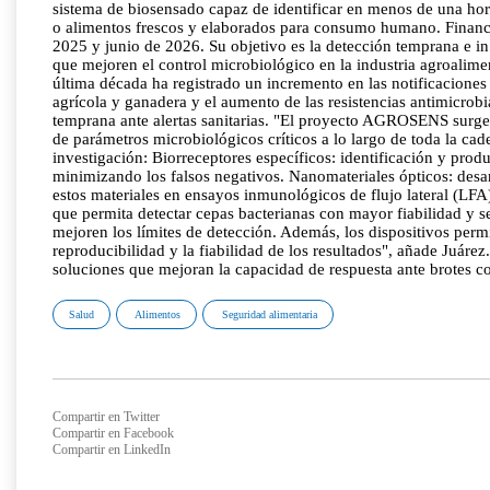
sistema de biosensado capaz de identificar en menos de una hor
o alimentos frescos y elaborados para consumo humano. Financia
2025 y junio de 2026. Su objetivo es la detección temprana e in
que mejoren el control microbiológico en la industria agroalimen
última década ha registrado un incremento en las notificaciones
agrícola y ganadera y el aumento de las resistencias antimicrob
temprana ante alertas sanitarias. "El proyecto AGROSENS surge c
de parámetros microbiológicos críticos a lo largo de toda la cad
investigación: Biorreceptores específicos: identificación y pro
minimizando los falsos negativos. Nanomateriales ópticos: desar
estos materiales en ensayos inmunológicos de flujo lateral (LF
que permita detectar cepas bacterianas con mayor fiabilidad y se
mejoren los límites de detección. Además, los dispositivos permi
reproducibilidad y la fiabilidad de los resultados", añade Juár
soluciones que mejoran la capacidad de respuesta ante brotes co
Salud
Alimentos
Seguridad alimentaria
Compartir en Twitter
Compartir en Facebook
Compartir en LinkedIn