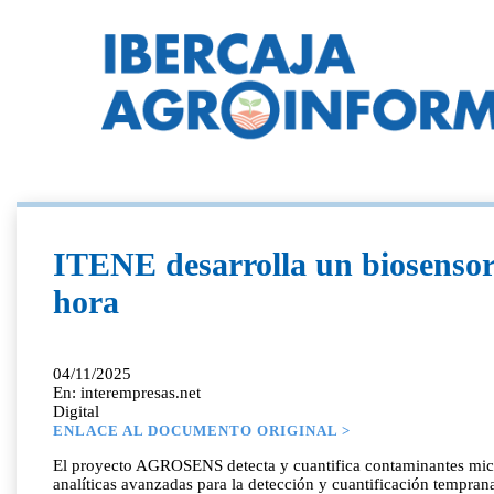
ITENE desarrolla un biosensor
hora
04/11/2025
En: interempresas.net
Digital
ENLACE AL DOCUMENTO ORIGINAL >
El proyecto AGROSENS detecta y cuantifica contaminantes micro
analíticas avanzadas para la detección y cuantificación tempra