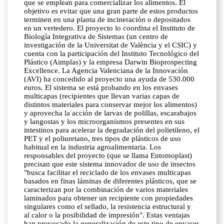
que se emplean para comercializar los alimentos. El
objetivo es evitar que una gran parte de estos productos
terminen en una planta de incineración o depositados
en un vertedero. El proyecto lo coordina el Instituto de
Biología Integrativa de Sistemas (un centro de
investigación de la Universitat de València y el CSIC) y
cuenta con la participación del Instituto Tecnológico del
Plástico (Aimplas) y la empresa Darwin Bioprospecting
Excellence. La Agencia Valenciana de la Innovación
(AVI) ha concedido al proyecto una ayuda de 530.000
euros. El sistema se está probando en los envases
multicapas (recipientes que llevan varias capas de
distintos materiales para conservar mejor los alimentos)
y aprovecha la acción de larvas de polillas, escarabajos
y langostas y los microorganismos presentes en sus
intestinos para acelerar la degradación del polietileno, el
PET y el poliuretano, tres tipos de plásticos de uso
habitual en la industria agroalimentaria. Los
responsables del proyecto (que se llama Entomoplast)
precisan que este sistema innovador de uso de insectos
"busca facilitar el reciclado de los envases multicapas
basados en finas láminas de diferentes plásticos, que se
caracterizan por la combinación de varios materiales
laminados para obtener un recipiente con propiedades
singulares como el sellado, la resistencia estructural y
al calor o la posibilidad de impresión". Estas ventajas
han provocado la generalización de este tipo de envases