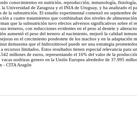
ando conocimientos en nutrición, reproducción, inmunología, fisiología, 
, la Universidad de Zaragoza y el INIA de Uruguay, y ha analizado el pap
os de la subnutrición. El estudio experimental comenzó en septiembre d
tación a cuatro tratamientos que combinaban dos niveles de alimentació
firman que la subnutrición tuvo efectos adversos significativos sobre el 
 sus terneros, con reducciones evidentes en el peso al destete y alteraci
ación aumentó el peso del ternero al nacimiento, mejoró la calidad inmu
 mejoras en el crecimiento posdestete de los machos y en la adaptación 
alnut demuestra que el hidroxitirosol puede ser una estrategia prometedo
a recursos limitados. Estos resultados tienen especial relevancia para 
42 millones de euros, representando el 16% del valor de la producción
tor de vacas nodrizas genero en la Unión Europea alrededor de 37.
ón - CITA Aragón