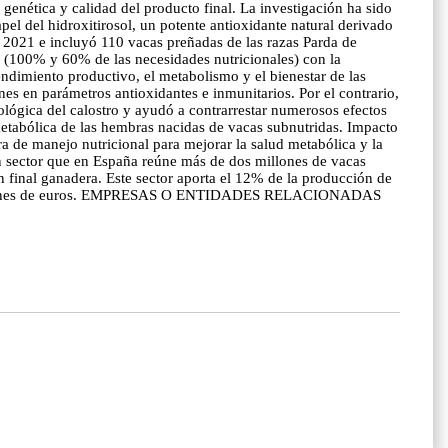
genética y calidad del producto final. La investigación ha sido
el del hidroxitirosol, un potente antioxidante natural derivado
e 2021 e incluyó 110 vacas preñadas de las razas Parda de
n (100% y 60% de las necesidades nutricionales) con la
rendimiento productivo, el metabolismo y el bienestar de las
ones en parámetros antioxidantes e inmunitarios. Por el contrario,
nológica del calostro y ayudó a contrarrestar numerosos efectos
metabólica de las hembras nacidas de vacas subnutridas. Impacto
ra de manejo nutricional para mejorar la salud metabólica y la
un sector que en España reúne más de dos millones de vacas
 final ganadera. Este sector aporta el 12% de la producción de
995 millones de euros. EMPRESAS O ENTIDADES RELACIONADAS