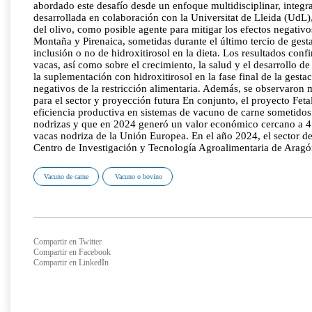
abordado este desafío desde un enfoque multidisciplinar, integr
desarrollada en colaboración con la Universitat de Lleida (UdL)
del olivo, como posible agente para mitigar los efectos negativ
Montaña y Pirenaica, sometidas durante el último tercio de ges
inclusión o no de hidroxitirosol en la dieta. Los resultados con
vacas, así como sobre el crecimiento, la salud y el desarrollo de
la suplementación con hidroxitirosol en la fase final de la gest
negativos de la restricción alimentaria. Además, se observaron
para el sector y proyección futura En conjunto, el proyecto Fet
eficiencia productiva en sistemas de vacuno de carne sometidos 
nodrizas y que en 2024 generó un valor económico cercano a 4.5
vacas nodriza de la Unión Europea. En el año 2024, el sec
Centro de Investigación y Tecnología Agroalimentaria de Arag
Vacuno de carne
Vacuno o bovino
Compartir en Twitter
Compartir en Facebook
Compartir en LinkedIn