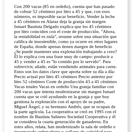
Con 200 vacas (85 en ordeño), cuenta que han pasado
de cobrar 52 céntimos por litro a 45 y que, con esos
números, es imposible sacar beneficio. Vender la leche
a 45 céntimos en Alaraz deja la granja sin margen
Ismael Bautista Delgado explica que los 45 céntimos
por litro coinciden con el coste de producción. "Ahora,
la rentabilidad es nula", resume sobre una situación que
califica de insostenible, como ya ocurre en otros lugares
de España, donde apenas tienen margen de beneficio
¿Se puede mantener una explotación trabajando a cero?
Él lo explica con una frase muy de campo: producir a
45 y vender a 45 es "lo comido por lo servido". Para
sobrevivir, añade, están vendiendo animales para carne.
Estos son los datos clave que aporta sobre su día a día:
Precio actual por litro 45 céntimos Precio anterior por
litro 52 céntimos Coste de producción 43 a 45 céntimos
Vacas totales Vacas en ordeño Una granja familiar con
200 vacas que intenta modernizarse sin margen Ismael
cuenta que se crió ayudando en la granja y que hoy
gestiona la explotación con el apoyo de su padre,
Miguel Ángel, y su hermano Andrés, que se ocupan de
la parte agrícola. La cooperativa se creó en 1995 con el
nombre de Bautista Salinero Sociedad Cooperativa y él
se considera la cuarta generación de ganaderos. En
estos años, relata, han modernizado la sala de ordeño e
incorporado ordenadores y collares de actividad para