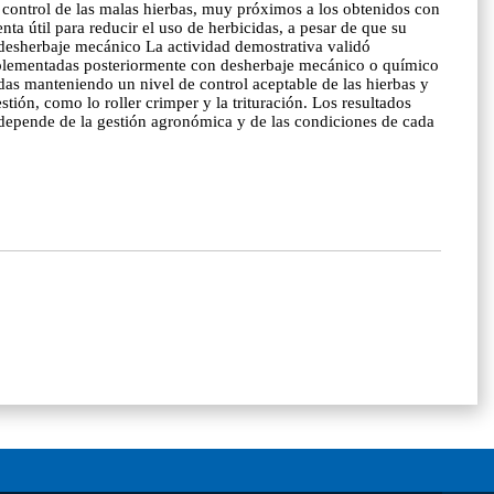
 control de las malas hierbas, muy próximos a los obtenidos con
a útil para reducir el uso de herbicidas, a pesar de que su
y desherbaje mecánico La actividad demostrativa validó
complementadas posteriormente con desherbaje mecánico o químico
cidas manteniendo un nivel de control aceptable de las hierbas y
tión, como lo roller crimper y la trituración. Los resultados
a depende de la gestión agronómica y de las condiciones de cada