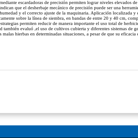
mediante escardadoras de precisión permiten lograr niveles elevados de
indican que el desherbaje mecánico de precisión puede ser una herramient
 humedad y el correcto ajuste de la maquinaria. Aplicación localizada 
únicamente sobre la línea de siembra, en bandas de entre 20 y 40 cm, 
s estrategias permiten reducir de manera importante el uso total de herbi
 también evaluó ,el uso de cultivos cubierta y diferentes sistemas de ges
las malas hierbas en determinadas situaciones, a pesar de que su eficaci