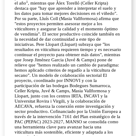
el año", mientras que Àlex Torelló (Celler Kripta)
destaca que "hay que aprender a interpretar el suelo y
los datos para tomar mejores decisiones en el viñedo".
Por su parte, Lluís Coll (Masia Vallformosa) afirma que
"estos proyectos permiten asesorar mejor a los
viticultores y asegurar la calidad y el momento óptimo
de vendimia". El sector productivo coincide también en
la necesidad de dar continuidad a este tipo de
iniciativas. Pere Llopart (Llopart) subraya que "los
resultados en viticultura requieren tiempo y es necesario
continuar el proyecto para obtener más datos", mientras
que Josep Jiménez Garcia (Juvé & Camps) pone de
relieve que "hemos realizado un cambio de paradigma:
hemos aplicado criterios de regadío a la viticultura de
secano". Un modelo de colaboración sectorial El
proyecto, coordinado por INNOVI y con la
participación de las bodegas Bodegues Sumarroca,
Celler Kripta, Juvé & Camps, Masia Vallformosa y
Llopart, junto con los centros IRTA, INCAVI y la
Universitat Rovira i Virgili, y la colaboración de
AECAVA, refuerza la conexión entre investigación y
sector productivo. Cofinanciado por la Unión Europea a
través de la intervención 7161 del Plan estratégico de la
PAC (PEPAC) 2023-2027, MANSO se consolida como
una herramienta clave para avanzar hacia una
viticultura más sostenible, eficiente y adaptada a los