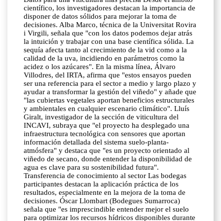
científico, los investigadores destacan la importancia de
disponer de datos sólidos para mejorar la toma de
decisiones. Alba Marco, técnica de la Universitat Rovira
i Virgili, señala que "con los datos podemos dejar atrás
la intuición y trabajar con una base científica sólida. La
sequía afecta tanto al crecimiento de la vid como a la
calidad de la uva, incidiendo en parámetros como la
acidez o los azúcares". En la misma línea, Álvaro
Villodres, del IRTA, afirma que "estos ensayos pueden
ser una referencia para el sector a medio y largo plazo y
ayudar a transformar la gestión del viñedo" y añade que
"las cubiertas vegetales aportan beneficios estructurales
y ambientales en cualquier escenario climático". Lluís
Giralt, investigador de la sección de viticultura del
INCAVI, subraya que "el proyecto ha desplegado una
infraestructura tecnológica con sensores que aportan
información detallada del sistema suelo-planta-
atmósfera" y destaca que "es un proyecto orientado al
viñedo de secano, donde entender la disponibilidad de
agua es clave para su sostenibilidad futura".
Transferencia de conocimiento al sector Las bodegas
participantes destacan la aplicación práctica de los
resultados, especialmente en la mejora de la toma de
decisiones. Óscar Llombart (Bodegues Sumarroca)
señala que "es imprescindible entender mejor el suelo
para optimizar los recursos hídricos disponibles durante