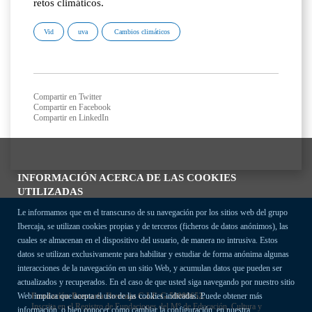
retos climáticos.
Vid
uva
Cambios climáticos
Compartir en Twitter
Compartir en Facebook
Compartir en LinkedIn
INFORMACIÓN ACERCA DE LAS COOKIES
UTILIZADAS
Le informamos que en el transcurso de su navegación por los sitios web del grupo
Ibercaja, se utilizan cookies propias y de terceros (ficheros de datos anónimos), las
cuales se almacenan en el dispositivo del usuario, de manera no intrusiva. Estos
datos se utilizan exclusivamente para habilitar y estudiar de forma anónima algunas
interacciones de la navegación en un sitio Web, y acumulan datos que pueden ser
actualizados y recuperados. En el caso de que usted siga navegando por nuestro sitio
Fundación Bancaria Ibercaja C.I.F. G-50000652.
Web implica que acepta el uso de las cookies indicadas. Puede obtener más
Inscrita en el Registro de Fundaciones del Mº de Educación, Cultura y
información, o bien conocer cómo cambiar la configuración, en nuestra