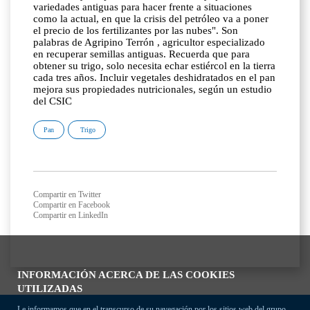
variedades antiguas para hacer frente a situaciones
como la actual, en que la crisis del petróleo va a poner
el precio de los fertilizantes por las nubes". Son
palabras de Agripino Terrón , agricultor especializado
en recuperar semillas antiguas. Recuerda que para
obtener su trigo, solo necesita echar estiércol en la tierra
cada tres años. Incluir vegetales deshidratados en el pan
mejora sus propiedades nutricionales, según un estudio
del CSIC
Pan
Trigo
Compartir en Twitter
Compartir en Facebook
Compartir en LinkedIn
INFORMACIÓN ACERCA DE LAS COOKIES
UTILIZADAS
Le informamos que en el transcurso de su navegación por los sitios web del grupo