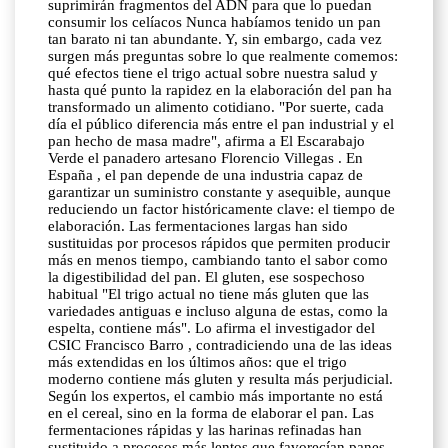
suprimirán fragmentos del ADN para que lo puedan
consumir los celíacos Nunca habíamos tenido un pan
tan barato ni tan abundante. Y, sin embargo, cada vez
surgen más preguntas sobre lo que realmente comemos:
qué efectos tiene el trigo actual sobre nuestra salud y
hasta qué punto la rapidez en la elaboración del pan ha
transformado un alimento cotidiano. "Por suerte, cada
día el público diferencia más entre el pan industrial y el
pan hecho de masa madre", afirma a El Escarabajo
Verde el panadero artesano Florencio Villegas . En
España , el pan depende de una industria capaz de
garantizar un suministro constante y asequible, aunque
reduciendo un factor históricamente clave: el tiempo de
elaboración. Las fermentaciones largas han sido
sustituidas por procesos rápidos que permiten producir
más en menos tiempo, cambiando tanto el sabor como
la digestibilidad del pan. El gluten, ese sospechoso
habitual "El trigo actual no tiene más gluten que las
variedades antiguas e incluso alguna de estas, como la
espelta, contiene más". Lo afirma el investigador del
CSIC Francisco Barro , contradiciendo una de las ideas
más extendidas en los últimos años: que el trigo
moderno contiene más gluten y resulta más perjudicial.
Según los expertos, el cambio más importante no está
en el cereal, sino en la forma de elaborar el pan. Las
fermentaciones rápidas y las harinas refinadas han
sustituido a procesos más lentos que favorecían panes